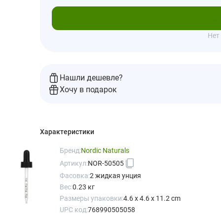
Под
Нет
Нашли дешевле?
Хочу в подарок
Характеристики
Бренд:
Nordic Naturals
Артикул:
NOR-50505
Фасовка:
2 жидкая унция
Вес:
0.23 кг
Размеры упаковки:
4.6 x 4.6 x 11.2 cm
UPC код:
768990505058