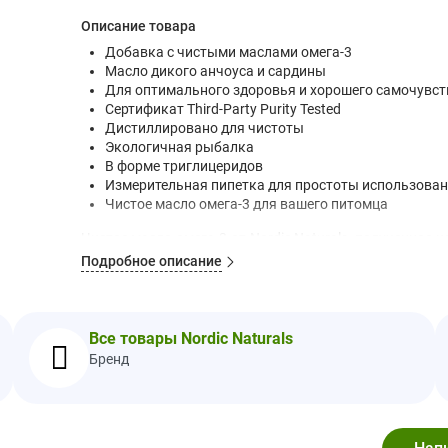
Описание товара
Добавка с чистыми маслами омега-3
Масло дикого анчоуса и сардины
Для оптимального здоровья и хорошего самочувс
Сертификат Third-Party Purity Tested
Дистиллировано для чистоты
Экологичная рыбалка
В форме триглицеридов
Измерительная пипетка для простоты использован
Чистое масло омега-3 для вашего питомца
Чистое масло омега-3 от Nordic Naturals, полученное
жирные кислоты омега-3, ЭПК и ДГК, которые помогаю
Подробное описание
также развитие и поддержание мозга и здоровья. глаз
Масла Nordic Naturals проходят дистилляцию для о
стандарты чистоты и свежести (Европейская фармакоп
Все товары Nordic Naturals
Рекомендации по применению
Бренд
Рекомендации по использованию для кошек весом от 0,
0,9 - 1,8 кг
1,8 - 4,5 кг