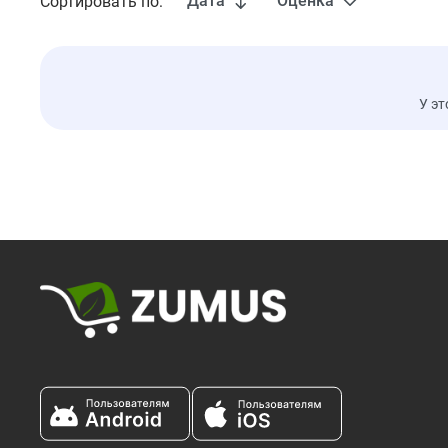
Дата
Оценка
Сортировать по:
У эт