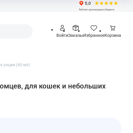
Войти
Заказы
Избранное
Корзина
х унции (60 мл)
итомцев, для кошек и небольших