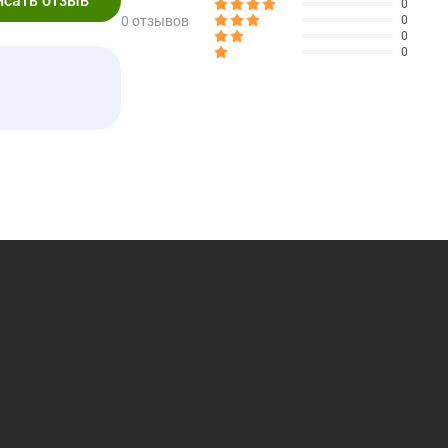
0
0,75 мл (117 мг ЭПК/69 мг ДГК)
0 отзывов
0
0
1,0 мл (156 мг ЭПК/92 мг ДГК)
0
1,25 мл (196 мг ЭПК/115 мг ДГК)
 до 8,5 кг (от 2 до 19 фунтов)
0,5 мл (78 мг ЭПК/46 мг ДГК)
1,0 мл (156 мг ЭПК/92 мг ДГК)
2,0 мл (313 мг ЭПК/184 мг ДГК)
.
нсультации ветеринара.
собаке или кошке.
 масло. Очищайте пипетку после каждого использования.
ике.
ол (консервант).