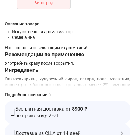
Виноград
Описание товара
Искусственный ароматизатор
Семена чиа
Насыщенный освежающим вкусом киви!
Рекомендации по применению
Употребить сразу после вскрытия.
Ингредиенты
Олигосахариды, кукурузный сироп, сахара, вода, желатина,
концентрат яблочного сока, трегалоза, менее 2% лимонной
кислоты, дл яблочной кислоты, тринатриевый цитрат, семена
Подробное описание
чиа, пюре из зеленого киви, пектин, тартрат натрия и калия,
агар, каррагинан, искусственные ароматизаторы киви, масло
среднецепочечных триглицеридов (кокос), камаубский воск,
Бесплатная доставка от
8900 ₽
пчелиный воск, цвета (синий 1, желтый 5), этиловый спирт,
по промокоду VEZI
молочный крем.
Содержит молоко, древесный орех (кокос).
Доставка из США от 14 дней
Предупреждения