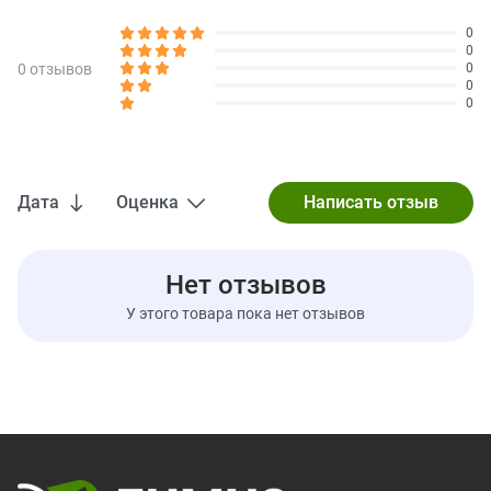
Пищевая клетчатка
0 г
0%
0
Всего сахара
29 г
0
0 отзывов
0
Содержит 29 г добавленного сахара
58%
0
0
Протеин
3 г
Витамин D
0 мкг
0%
Кальций
0 мг
0%
Дата
Оценка
Железо
0 мг
0%
Калий
0 мг
0%
Нет отзывов
* Процент от суточной нормы указывает на то, насколько
большое количество питательных веществ в порции пищи
У этого товара пока нет отзывов
способствует ежедневному рациону. Рекомендация
употреблять 2000 калорий в день имеет общий характер.