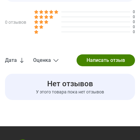
сухой кинзы)
0
органическая
250 мг
†
0
хлорелла
0 отзывов
0
0
† Суточная норма не определена.
0
Дата
Оценка
Нет отзывов
У этого товара пока нет отзывов