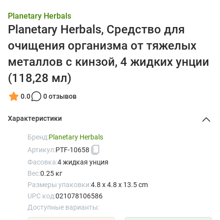
Planetary Herbals
Planetary Herbals, Средство для
очищения организма от тяжелых
металлов с кинзой, 4 жидких унции
(118,28 мл)
0.0
0 отзывов
Характеристики
Бренд:
Planetary Herbals
Артикул:
PTF-10658
Фасовка:
4 жидкая унция
Вес:
0.25 кг
Размеры упаковки:
4.8 x 4.8 x 13.5 cm
UPC код:
021078106586
Доступные варианты: