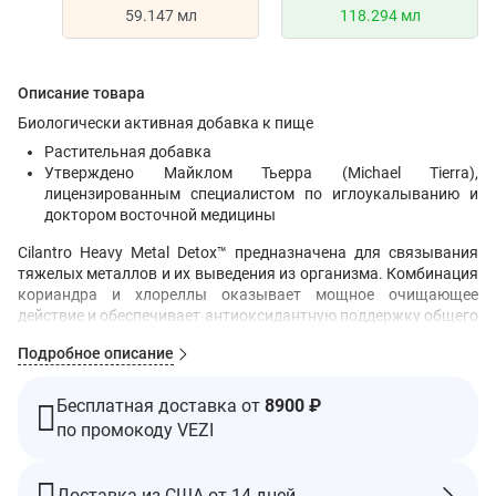
59.147 мл
118.294 мл
Описание товара
Биологически активная добавка к пище
Растительная добавка
Утверждено Майклом Тьерра (Michael Tierra),
лицензированным специалистом по иглоукалыванию и
доктором восточной медицины
Cilantro Heavy Metal Detox™ предназначена для связывания
тяжелых металлов и их выведения из организма. Комбинация
кориандра и хлореллы оказывает мощное очищающее
действие и обеспечивает антиоксидантную поддержку общего
состояния клеток.
Подробное описание
Рекомендации по применению
Принимать по 2,5 пипетки 3 раза в день. Перед употреблением
Бесплатная доставка от
8900 ₽
необходимо хорошо встряхнуть.
по промокоду VEZI
Ингредиенты
Растительный глицерин и деионизированная вода.
Доставка из США от 14 дней