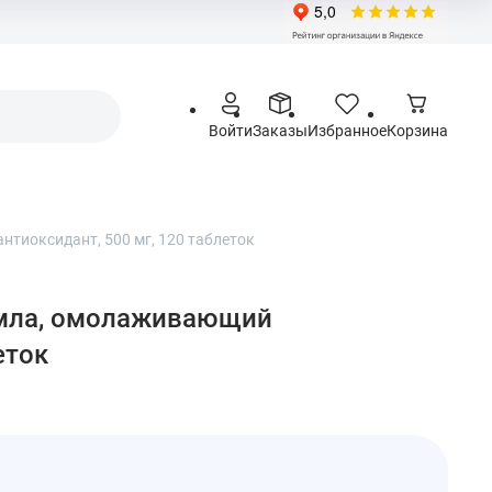
Войти
Заказы
Избранное
Корзина
нтиоксидант, 500 мг, 120 таблеток
 амла, омолаживающий
еток