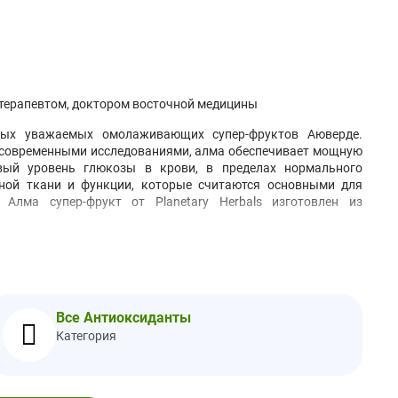
терапевтом, доктором восточной медицины
самых уважаемых омолаживающих супер-фруктов Аюверде.
я современными исследованиями, алма обеспечивает мощную
овый уровень глюкозы в крови, в пределах нормального
ьной ткани и функции, которые считаются основными для
 Алма супер-фрукт от Planetary Herbals изготовлен из
анная целлюлозная камедь, стеариновая кислота, стеарат
Все Антиоксиданты
Категория
дготовки к беременности или при кормлении грудью перед
.