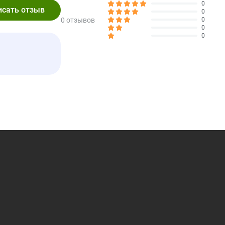
0
0
0 отзывов
0
ли отсутствует. Хранить в месте, недоступном для детей.
0
0
ой точности при размещении информации о продукции и ее
, вносимые производителями, касающиеся упаковки или
емени до того, как они будут опубликованы на сайте. Мы
нию, указанной на товаре, перед его использованием, а не
енное на сайте zumus.ru. Обратите внимание, что некоторые
 использованием автоматического перевода. В дальнейшем,
нальный перевод, выполненный нашими специалистами.
 на порцию
% DV
11%
†