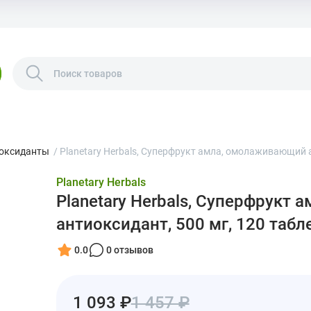
оксиданты
/
Planetary Herbals, Суперфрукт амла, омолаживающий а
Planetary Herbals
Planetary Herbals, Суперфрукт
антиоксидант, 500 мг, 120 табл
0.0
0 отзывов
1 093 ₽
1 457 ₽