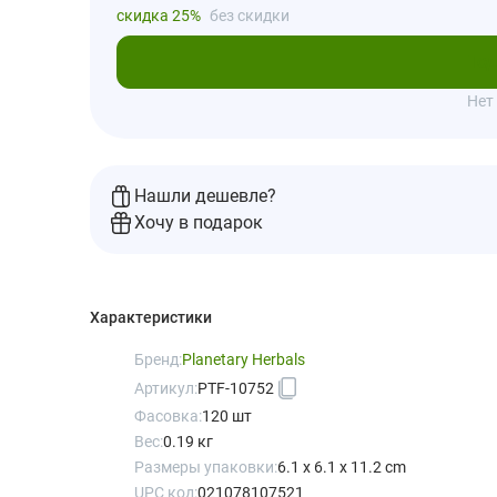
скидка 25%
без скидки
Под
Нет
Нашли дешевле?
Хочу в подарок
Характеристики
Бренд:
Planetary Herbals
Артикул:
PTF-10752
Фасовка:
120 шт
Вес:
0.19 кг
Размеры упаковки:
6.1 x 6.1 x 11.2 cm
UPC код:
021078107521