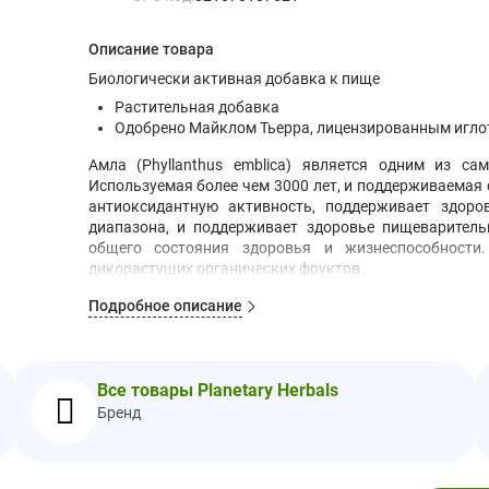
Описание товара
Биологически активная добавка к пище
Растительная добавка
Одобрено Майклом Тьерра, лицензированным игло
Амла (Phyllanthus emblica) является одним из 
Используемая более чем 3000 лет, и поддерживаема
антиоксидантную активность, поддерживает здор
диапазона, и поддерживает здоровье пищеварител
общего состояния здоровья и жизнеспособности.
дикорастущих органических фруктов.
Рекомендации по Применению
Подробное описание
По 2 таблетки два раза в день.
Другие Ингредиенты
Двухосновный фосфат кальция, сорбит, модифициров
Все товары Planetary Herbals
магния и диоксид кремния.
Бренд
Предупреждения
Обратите внимание:
При беременности, во время по
применением следует проконсультироваться с врачом