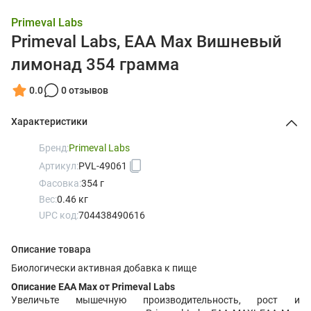
Primeval Labs
Primeval Labs, EAA Max Вишневый
лимонад 354 грамма
0.0
0 отзывов
Характеристики
Бренд:
Primeval Labs
Артикул:
PVL-49061
Фасовка:
354 г
Вес:
0.46 кг
UPC код:
704438490616
Описание товара
Биологически активная добавка к пище
Описание EAA Max от Primeval Labs
Увеличьте мышечную производительность, рост и