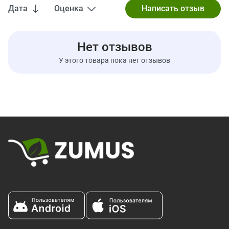
-L-триптофан
50 мг
†
Дата
Оценка
-L-гистидин
25 мг
†
-L-метионин
20 мг
†
Нет отзывов
Поставка мышечной энергии
и питательных веществ:
У этого товара пока нет отзывов
-Высокоразветвленный
циклический декстрин
2000 мг
†
(кластерный декстрин)
-D-рибоза
500 мг
†
** Процент дневной нормы основан на диете в 2000 калорий. Ваши дневные нормы могут быть
выше или ниже в зависимости от ваших потребностей в калориях.
† Дневная норма не установлена.
Содержит кокос
Ингредиенты:
Другие ингредиенты: лимонная кислота, натуральная
Ароматизаторы, сукралоза, диоксид кремния, красный #40
Указания производителя
В качестве пищевой добавки смешайте одну мерную ложку
(11,8 г) EAA Max в 10–12 унциях холода. воды. Принимайте во
время тренировок в дни тренировок или в течение дня как в