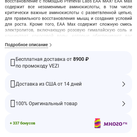
восстановление с помощью Primeval Labs EAA MAX! EAA Max
содержит все незаменимые аминокислоты, в том числе
критически важные аминокислоты с разветвленной цепью,
для правильного восстановления мышц и создания условий
для роста. Кроме того, EAA Max содержит сложную смесь
электролитов, включающую розовую гималайскую соль и
концентрат кокосовой воды, которые обеспечивают вас
энергией в течение дня и во время тренировок. Наконец,
Подробное описание
Primeval Labs включила смесь для доставки мышечной
энергии и питательных веществ, чтобы помочь в АТФ для
Бесплатная доставка от
8900 ₽
работающих мышц, а также быстро доставить аминокислоты
в ваш организм!
по промокоду VEZI
Дополнительные факты
Доставка из США от 14 дней
Размер порции: 11,8 г
Порций в упаковке: 30
Ингредиент
% дневной
Количество
100% Оригинальный товар
нормы**
Калорий
10
+ 337 бонусов
Общее количество
2 г
1**
углеводов