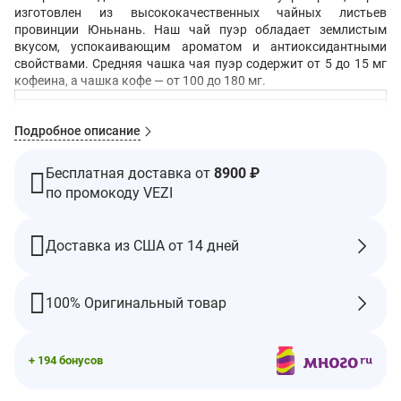
изготовлен из высококачественных чайных листьев
провинции Юньнань. Наш чай пуэр обладает землистым
вкусом, успокаивающим ароматом и антиоксидантными
свойствами. Средняя чашка чая пуэр содержит от 5 до 15 мг
кофеина, а чашка кофе — от 100 до 180 мг.
Факты о дополнении
Подробное описание
Размер порции: 1 чайный пакетик
Порций в упаковке: 100
Бесплатная доставка от
8900 ₽
Ингредиент
Количество
% дневной нормы**
по промокоду VEZI
Калории
0
Общее количество
0 г
0
Доставка из США от 14 дней
жиров
Натрий
10 мг
0
100% Оригинальный товар
Общее количество
0 г
0
углеводов
Белок
0g
+ 194 бонусов
** Процент дневной нормы основан на диете в 2000 калорий. Ваши дневные нормы могут быть
выше или ниже в зависимости от ваших потребностей в калориях.
† Дневная норма не установлена.