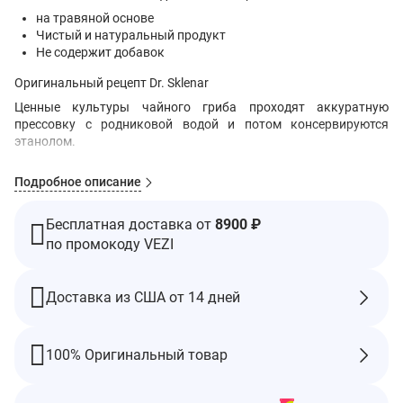
на травяной основе
Чистый и натуральный продукт
Не содержит добавок
Оригинальный рецепт Dr. Sklenar
Ценные культуры чайного гриба проходят аккуратную
прессовку с родниковой водой и потом консервируются
этанолом.
Чистый и натуральный
Подробное описание
Не содержит добавок
Рекомендации по Применению
Бесплатная доставка от
8900 ₽
Тщательно встряхнуть перед употреблением.
по промокоду VEZI
В качестве пищевой добавки принимать по 25 капель три
раза в день вместе с водой.
Другие Ингредиенты
Доставка из США от 14 дней
Пресс-экстракт из культур Кумбуча, алкоголь (10% по объему)
Предупреждения
100% Оригинальный товар
Упаковывается под контролем института гигиены питания.
Не использовать при отсутствии или повреждении верхнего