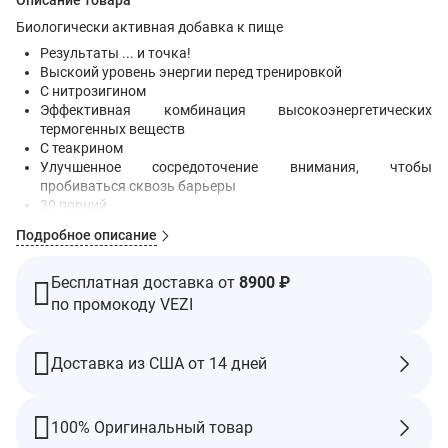
Описание товара
Биологически активная добавка к пище
Результаты ... и точка!
Выскоий уровень энергии перед тренировкой
С нитрозигином
Эффективная комбинация высокоэнергетических
термогенных веществ
С теакрином
Улучшенное сосредоточение внимания, чтобы
пробиваться сквозь барьеры
30 порций
Натуральный вкус
Подробное описание
Не содержит глютена
CarnoSyn - синтезатор карнозина
TeaCrine
Бесплатная доставка от
8900 ₽
Технология NO3T нитата
по промокоду VEZI
Prosupps — не просто марка или продукт. Это движение
спортсменов в более чем 67 странах с единой целью —
Доставка из США от 14 дней
повысить эффективность тренировок с помощью фитнеса,
питания и направленных на результат добавок. Каждый
продукт Prosupps создан вручную настоящими спортсменами.
100% Оригинальный товар
Наша «испытательная лаборатория» — это беговая дорожка,