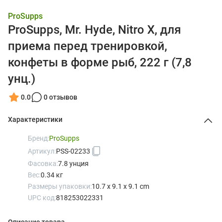
ProSupps
ProSupps, Mr. Hyde, Nitro X, для
приема перед тренировкой,
конфеты в форме рыб, 222 г (7,8
унц.)
0.0
0 отзывов
Характеристики
Бренд:
ProSupps
Артикул:
PSS-02233
Фасовка:
7.8 унция
Вес:
0.34 кг
Размеры упаковки:
10.7 x 9.1 x 9.1 cm
UPC код:
818253022331