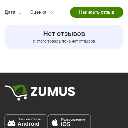
производителями, касающиеся упаковки или ингредиентов,
могут потребовать определенного времени до того, как они
Дата
Оценка
будут опубликованы на сайте. Мы рекомендуем ознакомиться
с инструкцией по применению, указанной на товаре, перед его
использованием, а не только полностью полагаться на
описание, представленное на сайте zumus.ru. Обратите
Нет отзывов
внимание, что некоторые из описаний продуктов на нашем
У этого товара пока нет отзывов
сайте выполнены с использованием автоматического
перевода. В дальнейшем, все подобные переводы будут
заменены на профессиональный перевод, выполненный
нашими специалистами.
Информация о Добавках
Serving Size:
2 Level Scoops (approx. 50 g)
Serving Per Container:
about 21
Amount Per
%Daily Value
Serving
Calories
190
Calories from Fat
30
Total Fat
4 g
6%*