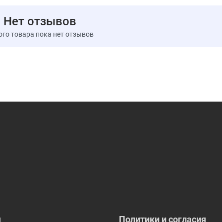
Размер порции:
1 капсула
Нет отзывов
Порций в упаковке:
60
ого товара пока нет отзывов
Количество в
Органический двойной экстракт
425 мг
имбиря (корневища) SuperPure®
Органический состав SuperPure® Dual
H
0 & Экстракт CO
~ 25: 1 комплекс
2
2
полного спектра - гингеролы & Шогаолы
25 мг
‡ Суточная норма не определена.
я
Политики и согласия