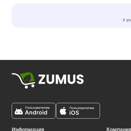
У эт
Информация
Компани