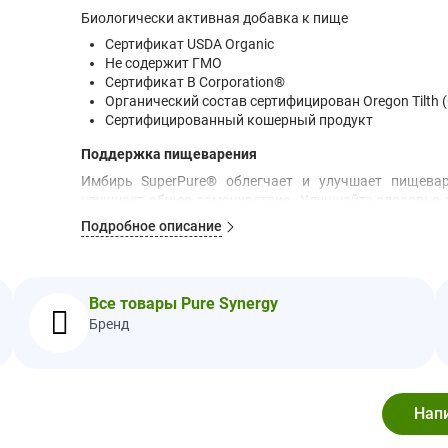
Биологически активная добавка к пище
Сертификат USDA Organic
Не содержит ГМО
Сертификат B Corporation®
Органический состав сертифицирован Oregon Tilth 
Сертифицированный кошерный продукт
Поддержка пищеварения
Имбирь SuperPure® облегчает и улучшает пищева
улучшает общее самочувствие. Улучшайте здоровье
экстракта H2O и CO2, чтобы получить максимальну
Подробное описание
целителя».
Рекомендации по применению
Принимать 1 капсулу, запивая полным стаканом воды 
Все товары Pure Synergy
Ингредиенты
Бренд
Сертифицированная органическая веганская капсула (
Без ГМО, молочные продукты или глютен.
Предупреждения
Берегите от прямых солнечных лучей и источников теп
Пищевая ценность