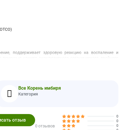
(OTCO)
рение, поддерживает здоровую реакцию на воспаление и
 с помощью нашего эксклюзивного органического двойного
ю пользу от этого всемирно известного «универсального
во время или после еды.
Все Корень имбиря
Категория
пуллулан).
0
0
ла.
0 отзывов
0