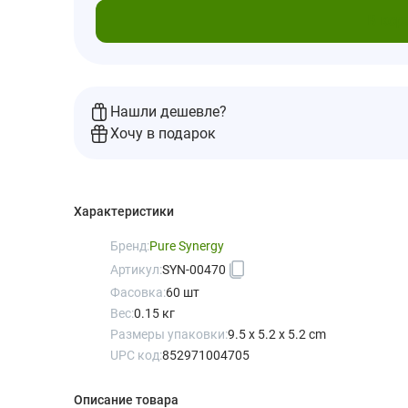
В кор
Нашли дешевле?
Хочу в подарок
Характеристики
Бренд:
Pure Synergy
Артикул:
SYN-00470
Фасовка:
60 шт
Вес:
0.15 кг
Размеры упаковки:
9.5 x 5.2 x 5.2 cm
UPC код:
852971004705
Описание товара