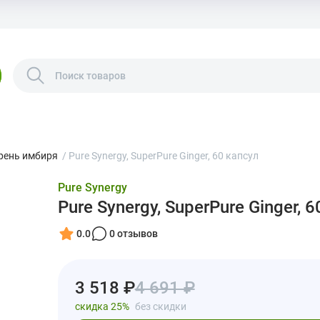
рень имбиря
/
Pure Synergy, SuperPure Ginger, 60 капсул
Pure Synergy
Pure Synergy, SuperPure Ginger, 
0.0
0 отзывов
3 518 ₽
4 691 ₽
скидка 25%
без скидки