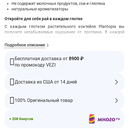
Не содержит молочных продуктов, сои и глютена
натуральные ароматизаторы
Откройте для себя рай в каждом глотке
С каждым глотком растительного коктейля Plantopia вы
получите незабываемые ощущения от протеина. В каждой
мерной ложке сочетаются райский вкус, качественное
питание и щедрая порция фантазии. Этот безмолочный
Подробное описание
продукт обладает восхитительным вкусом, но подходит для
веганов. Его гладкая и шелковистая текстура резко
Бесплатная доставка от
8900 ₽
отличается от множества других белков без молочных
по промокоду VEZI
продуктов. Откройте для себя питательное блаженство уже
сегодня!
Рекомендации по применению
Доставка из США от 14 дней
Смешайте 1 порцию (1 мерную ложку) с 10 унциями. воды и
энергично перемешайте или хорошо встряхните и
наслаждайтесь. Идеально подходит для добавления в ваши
100% Оригинальный товар
любимые смузи.
Ингредиенты
Протеиновая смесь (концентрат протеина бобов, изолят белка
+ 208 бонусов
фасоли, концентрат протеина нута), тростниковый сахар,
подсолнечное масло, мальтодекстрин, модифицированный