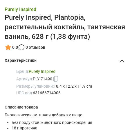
Purely Inspired
Purely Inspired, Plantopia,
растительный коктейль, таитянская
ваниль, 628 г (1,38 фунта)
0.0
0 отзывов
Характеристики
Бренд:
Purely Inspired
Артикул:
PLY-71490
Размеры упаковки:
18.4 x 12.2 x 11.9 cm
UPC код:
631656714906
Описание товара
Биологически активная добавка к пище
Без продуктов животного происхождения
18 г протеина