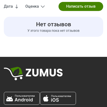
ингредиентов, могут потребовать определенного времени до
Дата
Оценка
того момента, как они будут опубликованы на сайте. Имейте в
виду, что даже несмотря на то, что иногда упаковка товаров
может изменяться, это никак не влияет на качество и
свежесть продуктов. Мы рекомендуем вам внимательно
Нет отзывов
ознакомиться с данными на упаковке, предупреждениями и
У этого товара пока нет отзывов
инструкциями по использованию продуктов перед их
применением и не полагаться исключительно на информацию,
представленную на сайте iHerb. Обратите внимание, что
некоторые из описаний продуктов на нашем сайте выполнены
с использованием машинного перевода. Это сделано
исключительно для вашего удобства. Все подобные переводы
будут заменены на выполненные нашими лингвистами в
самое ближайшее время.
Производитель
Иовэйт Хелс Саенсис Интернэшэнал Инк.
Норс Сервис Роуд В 381
Оквилл
Онтарио
,
L7M 2R7
Канада
Пищевая ценность
Размер порции:
1 мерная ложка (48 г)