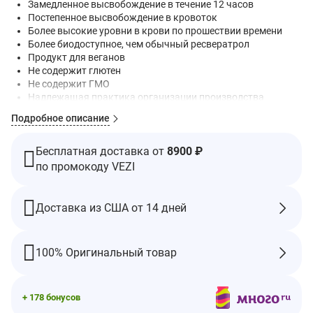
Замедленное высвобождение в течение 12 часов
Постепенное высвобождение в кровоток
Более высокие уровни в крови по прошествии времени
Более биодоступное, чем обычный ресвератрол
Продукт для веганов
Не содержит глютен
Не содержит ГМО
Надлежащая практика организации производства
Подробное описание
Ресвератрол естественным образом содержится в красном
вине, согласно исследованиям он способствует здоровому
метаболизму, нормализации чувствительности к инсулину и
Бесплатная доставка от
8900 ₽
улучшению кровообращения — все это способствует хорошей
по промокоду VEZI
работе сердечно-сосудистой системы, мозга и
предотвращению старения. Сейчас благодаря Resveratrol-SR
мы можем усилить эти преимущества.
Доставка из США от 14 дней
Resveratrol-SR содержит ресвератрол в форме особой
микронизированной матрицы для постепенного
высвобождения. Это означает, что ресвератрол
100% Оригинальный товар
высвобождается в течение определенного периода, поэтому
он остается в крови дольше и более активен, чем обычный
ресвератрол.
+ 178 бонусов
Исследования на людях показали, что по сравнению с