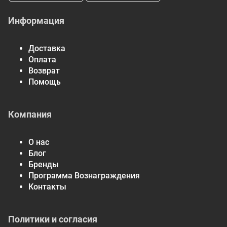
ресвератрол-SR
(комплекс с
Информация
замедленным
высвобождением)
Экстракт
Доставка
полигонального чашки
Оплата
(корень)
Возврат
†Суточная доза не определена
Помощь
Компания
О нас
Блог
Бренды
Программа Вознаграждения
Контакты
Политики и согласия