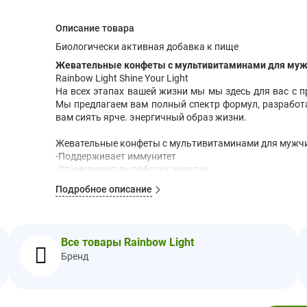
Описание товара
Биологически активная добавка к пище
Жевательные конфеты с мультивитаминами для мужчи
Rainbow Light Shine Your Light
На всех этапах вашей жизни мы мы здесь для вас с 
Мы предлагаем вам полный спектр формул, разработ
вам сиять ярче. энергичный образ жизни.
Жевательные конфеты с мультивитаминами для мужч
-Поддерживает иммунитет
-Стимулирует выработку энергии
-С зеленым чаем и ашвагандой
Подробное описание
Дополнительные факты
Размер порции: 4 мармеладки
Порций в упаковке: 30
Все товары Rainbow Light
Бренд
Ингредиент
Количес
Калорий
35
Общее количество углеводов
7 г