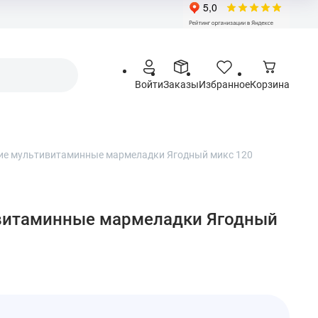
Войти
Заказы
Избранное
Корзина
кие мультивитаминные мармеладки Ягодный микс 120
ивитаминные мармеладки Ягодный