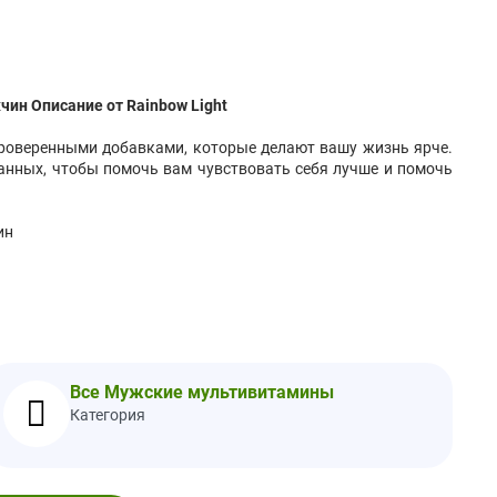
н Описание от Rainbow Light
проверенными добавками, которые делают вашу жизнь ярче.
анных, чтобы помочь вам чувствовать себя лучше и помочь
ин
Все Мужские мультивитамины
Категория
тво
% дневной нормы* *
3**