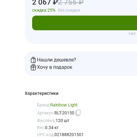
2 067 ₽
2 756 ₽
скидка 25%
без скидки
Под
Нет
Нашли дешевле?
Хочу в подарок
Характеристики
Бренд:
Rainbow Light
Артикул:
RLT-20150
Фасовка:
120 шт
Вес:
0.34 кг
UPC код:
021888201501