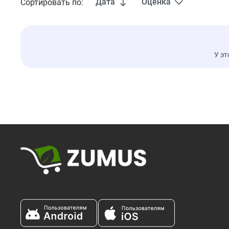
Дата
Оценка
Сортировать по:
У эт