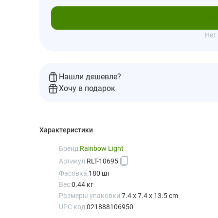
Под
Нет
Нашли дешевле?
Хочу в подарок
Характеристики
Бренд:
Rainbow Light
Артикул:
RLT-10695
Фасовка:
180 шт
Вес:
0.44 кг
Размеры упаковки:
7.4 x 7.4 x 13.5 cm
UPC код:
021888106950