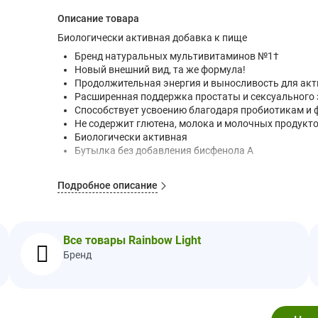
Описание товара
Биологически активная добавка к пище
Бренд натуральных мультивитаминов №1†
Новый внешний вид, та же формула!
Продолжительная энергия и выносливость для ак
Расширенная поддержка простаты и сексуального
Способствует усвоению благодаря пробиотикам и
Не содержит глютена, молока и молочных продукт
Биологически активная
Бутылка без добавления бисфенола А
Полная пищевая защита всего организма, повышающа
Подробное описание
Эта полноценная добавка обеспечивает вас целой с
синергически взаимодействующих между собой для ук
Продолжительная энергия и выносливость д
Все товары Rainbow Light
американский и сибирский женьшень и органическ
Расширенная поддержка простаты и сексуальног
Бренд
пальметто, гинкго и имбирь
Здоровый кровоток, а также оздоровление головн
Е, L-аргинин, ванадий, кверцетин и рутин
Улучшение пищеварения и усвоения питательн