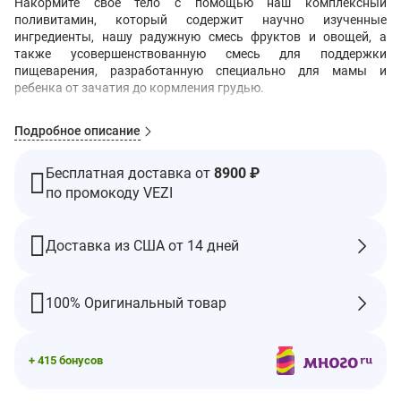
Накормите свое тело с помощью наш комплексный
поливитамин, который содержит научно изученные
ингредиенты, нашу радужную смесь фруктов и овощей, а
также усовершенствованную смесь для поддержки
пищеварения, разработанную специально для мамы и
ребенка от зачатия до кормления грудью.
Что меняет 1 таблетка в день:
Подробное описание
-Питает здоровье мамы и способствует развитию ребенка
благодаря рекомендуемому количеству фолиевой кислоты, а
Бесплатная доставка от
8900 ₽
также кальцию, холину и щадящей, хорошо переносимой
форме железа
по промокоду VEZI
-Укрепляет клеточное и иммунное здоровье и энергию с
помощью мощных
витаминов для женщин
-Легко принимать дайджест
Доставка из США от 14 дней
-С пробиотиками и ферментами растительного
происхождения
100% Оригинальный товар
Дополнение ent Facts
Размер порции: 1 таблетка
Порции в контейнере: 120
+ 415 бонусов
Ингредиент
% дневной
Количество
нормы**