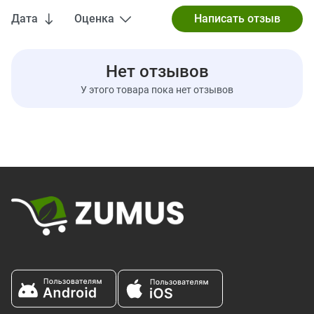
Отказ от ответственности
Дата
Оценка
Компания iHerb всегда стремится придерживаться
максимальной точности в изображениях и информации о
своей продукции. Однако некоторые изменения, вносимые
Нет отзывов
производителями, касающиеся упаковки или списка
ингредиентов, могут потребовать определенного времени до
У этого товара пока нет отзывов
того момента, как они будут опубликованы на сайте. Имейте в
виду, что даже несмотря на то, что иногда упаковка товаров
может изменяться, это никак не влияет на качество и
свежесть продуктов. Мы рекомендуем вам внимательно
ознакомиться с данными на упаковке, предупреждениями и
инструкциями по использованию продуктов перед их
применением и не полагаться исключительно на информацию,
представленную на сайте iHerb. Обратите внимание, что
некоторые из описаний продуктов на нашем сайте выполнены
с использованием машинного перевода. Это сделано
исключительно для вашего удобства. Все подобные переводы
будут заменены на выполненные нашими лингвистами в
самое ближайшее время.
Информация о добавках
Serving Size:
1/3 cup (33 g)