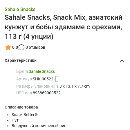
Sahale Snacks
Sahale Snacks, Snack Mix, азиатский
кунжут и бобы эдамаме с орехами,
113 г (4 унции)
0.0
0 отзывов
Характеристики
Бренд:
Sahale Snacks
Артикул:
SHK-00522
Размеры упаковки:
11.3 x 13.1 x 7.7 cm
UPC код:
893869000522
Описание товара
Snack Better®
Нут
Воздушный коричневый рис