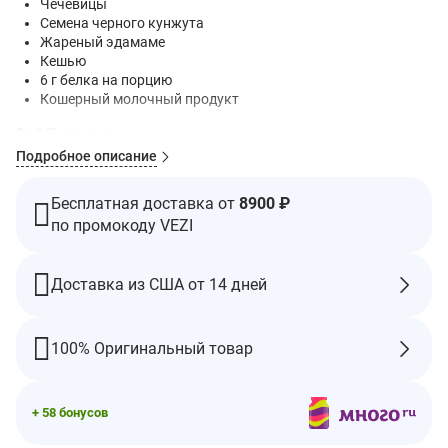
Чечевицы
Семена черного кунжута
Жареный эдамаме
Кешью
6 г белка на порцию
Кошерный молочный продукт
За 1/3 стакана
Подробное описание
160 калорий
2 г насыщенных жиров 10% суточной нормы
310 мг натрия 13% суточной нормы
Бесплатная доставка от
8900 ₽
Всего сахара 3 г
по промокоду VEZI
Гарантия Snack Better®
Сертификат Non GMO Project Verified
Доставка из США от 14 дней
Отсутствие глютена в составе подтверждено
сертификатом
Без искусственных ароматизаторов
100% Оригинальный товар
Без искусственных красителей
Без искусственных консервантов
Все началось в пабе недалеко от Токио, когда мы перекусили
+ 58 бонусов
эдамаме перед едой.