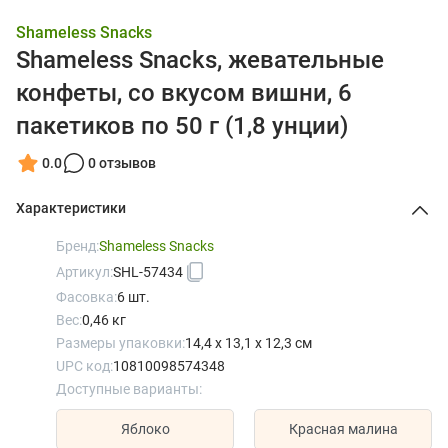
Shameless Snacks
Shameless Snacks, жевательные
конфеты, со вкусом вишни, 6
пакетиков по 50 г (1,8 унции)
0.0
0 отзывов
Характеристики
Бренд:
Shameless Snacks
Артикул:
SHL-57434
Фасовка:
6 шт.
Вес:
0,46 кг
Размеры упаковки:
14,4 x 13,1 x 12,3 см
UPC код:
10810098574348
Доступные варианты:
Яблоко
Красная малина