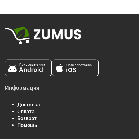
Натрий
130 мг
6%
Всего углеводов
41 г
15%
Пищевая клетчатка
29 г
104%
Всего сахара
3 г
Содержит 0 г
0%
добавленного сахара
Сахарный спирт
4 г
Белки
0 г
Витамин D
0 мг
0%
Кальций
0 мг
0%
Информация
Железо
0 мг
0%
Калий
0 мг
0%
Доставка
Оплата
* Процент от суточной нормы означает объем питательных
Возврат
веществ в одной порции, который отвечает нуждам
Помощь
повседневного рациона. Рекомендация употреблять
2000 калорий в день имеет общий характер.