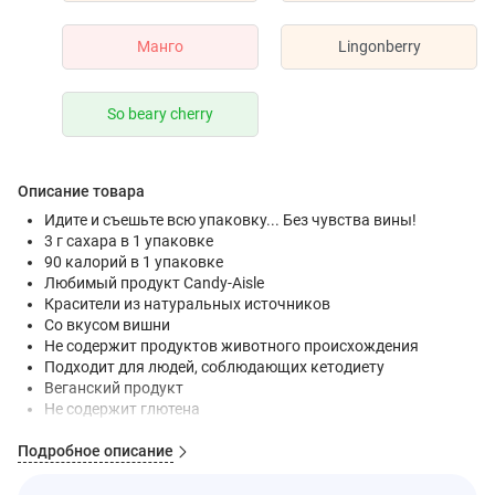
Манго
Lingonberry
So beary cherry
Описание товара
Идите и съешьте всю упаковку... Без чувства вины!
3 г сахара в 1 упаковке
90 калорий в 1 упаковке
Любимый продукт Candy-Aisle
Красители из натуральных источников
Со вкусом вишни
Не содержит продуктов животного происхождения
Подходит для людей, соблюдающих кетодиету
Веганский продукт
Не содержит глютена
Содержит натуральные ароматизаторы
Подробное описание
Возрадуйтесь, любители сладкого!