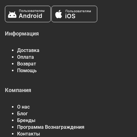
изомальт, порошок шпината (для цвета), бета-каротин
(краситель), стевиозид, сукралоза.
Информация
Доставка
Оплата
Возврат
Помощь
Компания
О нас
Блог
Бренды
Программа Вознаграждения
Контакты