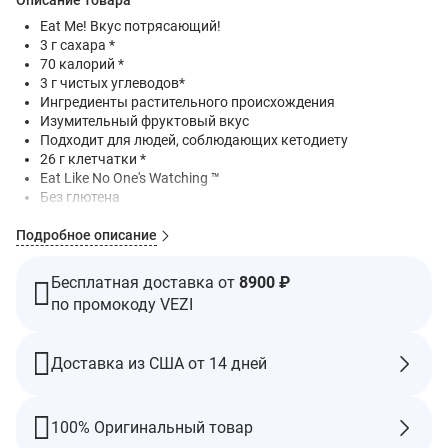
Описание товара
Eat Me! Вкус потрясающий!
3 г сахара *
70 калорий *
3 г чистых углеводов*
Ингредиенты растительного происхождения
Изумительный фруктовый вкус
Подходит для людей, соблюдающих кетодиету
26 г клетчатки *
Eat Like No One's Watching ™
Без глютена
Веганский продукт
Подробное описание
Месть сладких влюбленных!
Хороший источник пищевой клетчатки
Сертификат Non-GMO Project Verified
Бесплатная доставка от
8900 ₽
по промокоду VEZI
Вкусные жевательные мармеладки без всякого мусора!
Сколько чистых углеводов в упаковке?
37 г углеводов, 26 г клетчатки, 8 г сахарного спирта = 3 г
Доставка из США от 14 дней
чистых углеводов
* В упаковке
100% Оригинальный товар
Предупреждения