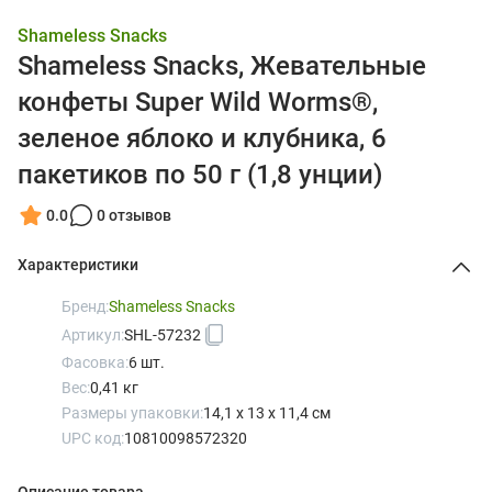
Shameless Snacks
Shameless Snacks, Жевательные
конфеты Super Wild Worms®,
зеленое яблоко и клубника, 6
пакетиков по 50 г (1,8 унции)
0.0
0 отзывов
Характеристики
Бренд:
Shameless Snacks
Артикул:
SHL-57232
Фасовка:
6 шт.
Вес:
0,41 кг
Размеры упаковки:
14,1 x 13 x 11,4 см
UPC код:
10810098572320