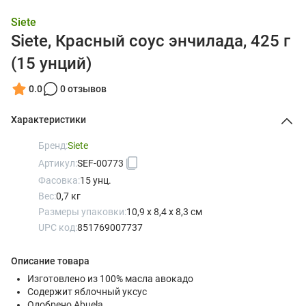
Siete
Siete, Красный соус энчилада, 425 г
(15 унций)
0.0
0 отзывов
Характеристики
Бренд:
Siete
Артикул:
SEF-00773
Фасовка:
15 унц.
Вес:
0,7 кг
Размеры упаковки:
10,9 x 8,4 x 8,3 см
UPC код:
851769007737
Описание товара
Изготовлено из 100% масла авокадо
Содержит яблочный уксус
Одобрено Abuela