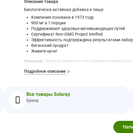
Описание товара
Биологически активная добавка к пище
Компания основана в 1973 году
900 мг в 1 порции
Поддерживает здоровье мочевыводящих путей
Сертификат Non-GMO Project Verified
Эффективность подтверждена результатами лабор
Веганский продукт
Живите ярче!
Описание.
Хорошо известно, что крапива полезна для
а также здоровье верхних дыхательных путей.
Подробное описание
С 1973 года мы путешествуем по всему миру в поиска
эффективные добавки, которые сделают вашу жизнь я
Рекомендации по применению
Все товары Solaray
Применять только согласно инструкции. Принимать 2
Бренд
воды.
Ингредиенты
Капсула из растительной целлюлозы, смесь экстракто
Предупреждения
Не следует использовать продукт, если защитная пле