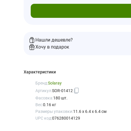
В кор
Нашли дешевле?
Хочу в подарок
Характеристики
Бренд:
Solaray
Артикул:
SOR-01412
Фасовка:
180 шт.
Вес:
0.16 кг
Размеры упаковки:
11.6 x 6.4 x 6.4 см
UPC код:
076280014129