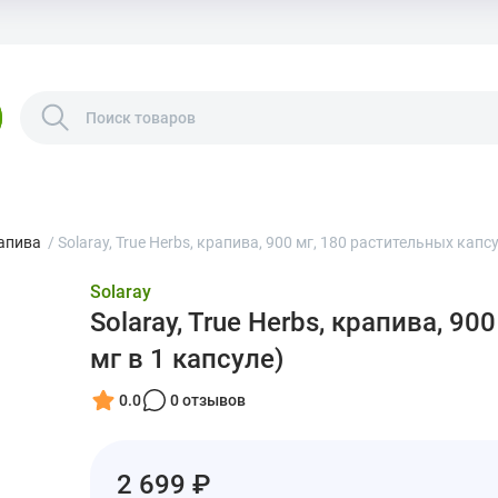
апива
/
Solaray, True Herbs, крапива, 900 мг, 180 растительных капсу
Solaray
Solaray, True Herbs, крапива, 9
мг в 1 капсуле)
0.0
0 отзывов
2 699 ₽