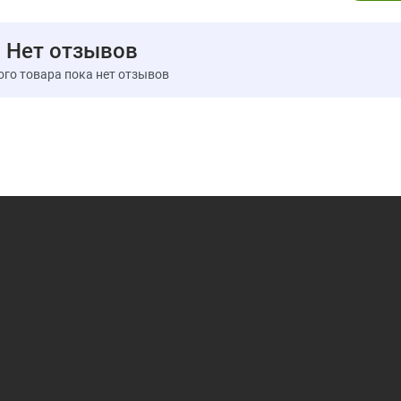
детей месте. Перед началом применения следует прок
Хранить в сухом прохладном месте.
Нет отзывов
Только для жителей штата Калифорния. Продукт со
ого товара пока нет отзывов
воздействие на репродуктивную систему. Законопроект
Пищевая ценность
Размер порции:
2 растительные капсулы
Порций в упаковке:
90
Количество в 1
Крапива двудомная (urtica dioica)
900 мг
(лист)
* Суточная норма не определена.