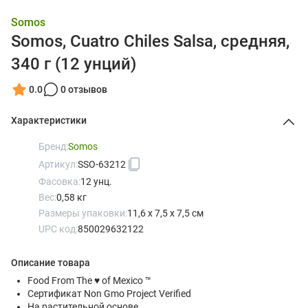
Somos
Somos, Cuatro Chiles Salsa, средняя,
340 г (12 унций)
0.0
0 отзывов
Характеристики
Бренд:
Somos
Артикул:
SSO-63212
Фасовка:
12 унц.
Вес:
0,58 кг
Размеры упаковки:
11,6 x 7,5 x 7,5 см
UPC код:
850029632122
Описание товара
Food From The ♥ of Mexico ™
Сертификат Non Gmo Project Verified
На растительной основе