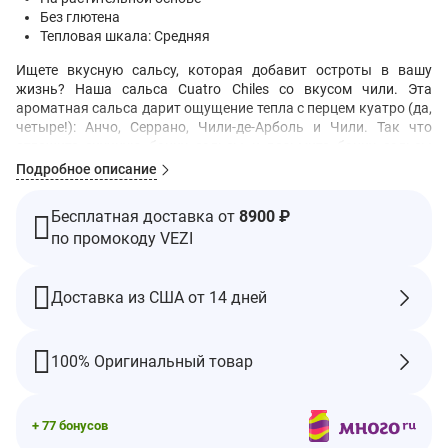
Без глютена
Тепловая шкала: Средняя
Ищете вкусную сальсу, которая добавит остроты в вашу
жизнь? Наша сальса Cuatro Chiles со вкусом чили. Эта
ароматная сальса дарит ощущение тепла с перцем куатро (да,
четыре!): Анчо, Серрано, Чили-де-Арболь и Чили. Так что
отложите скучную банку сальсы и возьмите банку сальсы
Cuatro Chiles Medium прямо сейчас. Вы не пожалеете!
Подробное описание
Рекомендации по применению
Бесплатная доставка от
8900 ₽
Если по какой-то причине вы не допилите эту банку за один
присест, после вскрытия поставьте в холодильник.
по промокоду VEZI
Ингредиенты
Жареные томаты, перец каскабель, морская соль, перец
Доставка из США от 14 дней
халапеньо, перец арбол, луковый порошок, оливковое масло,
анчо, ксантановая камедь, чесночный порошок.
Пищевая ценность
100% Оригинальный товар
Порций в упаковке:
Около 11
Размер порции:
2 ст. Л. (30 г)
+ 77 бонусов
% от