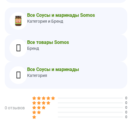
Количество
суточной
в 1 порции
нормы
Все Соусы и маринады Somos
Калории
10
Категория и Бренд
Всего жиров
0 г
0%
Насыщенные жиры
0 г
0%
Все товары Somos
Трансжиры
0 г
Бренд
Холестерин
0 мг
0%
Натрий
220 мг
10%
Все Соусы и маринады
Всего углеводов
3 г
1%
Категория
Клетчатка
0 г
0%
Всего сахара
2 г
0
Содержит 0 г добавленного сахара
0%
0
0 отзывов
0
Белки
0 г
0
0
Витамин D
0%
Кальций
0%