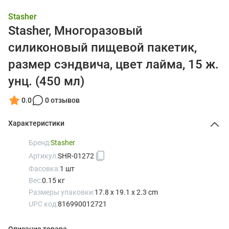
Stasher
Stasher, Многоразовый
силиконовый пищевой пакетик,
размер сэндвича, цвет лайма, 15 ж.
унц. (450 мл)
0.0
0 отзывов
Характеристики
Бренд:
Stasher
Артикул:
SHR-01272
Фасовка:
1 шт
Вес:
0.15 кг
Размеры упаковки:
17.8 x 19.1 x 2.3 cm
UPC код:
816990012721