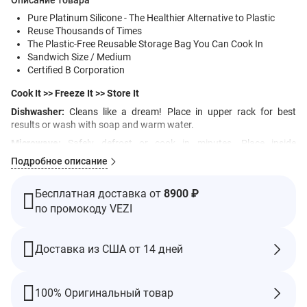
Описание товара
Pure Platinum Silicone - The Healthier Alternative to Plastic
Reuse Thousands of Times
The Plastic-Free Reusable Storage Bag You Can Cook In
Sandwich Size / Medium
Certified B Corporation
Cook It >> Freeze It >> Store It
Dishwasher:
Cleans like a dream! Place in upper rack for best
results or wash with soap and warm water.
Microwave:
Safely defrost or cook in minutes. Place inside
microwave with bag open.
Подробное описание
Fridge + Freezer:
Make meals ahead of time! Stasher stores food
safely and easily.
Бесплатная доставка от
8900 ₽
Stovetop + Sous Vide:
Enjoy four-star flavor! Burp fist, press seal
по промокоду VEZI
firmly to close before boiling.
Oven:
Perfect for reheating leftovers. Burp first, press seal firmly to
Доставка из США от 14 дней
close.
What's the silicone difference? Made of natural elements sand and
oxygen, stasher platinum food-grade silicone is pure as glass,
100% Оригинальный товар
durable, non-toxic and temperature resistant. It's the healthy