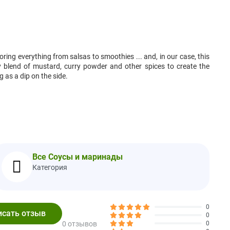
oring everything from salsas to smoothies ... and, in our case, this
ry blend of mustard, curry powder and other spices to create the
 as a dip on the side.
Все Соусы и маринады
Категория
ving
%Daily Value
0
0%
0
0 отзывов
0
0%