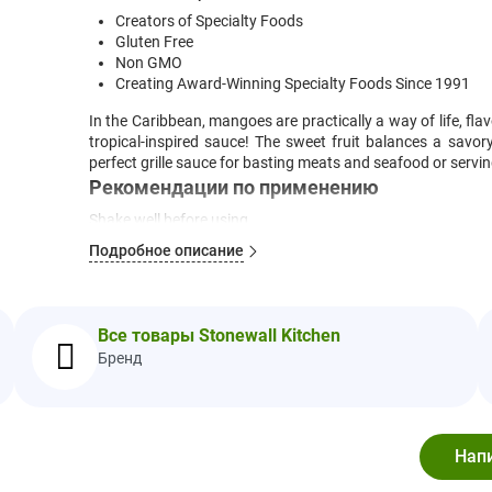
Creators of Specialty Foods
Gluten Free
Non GMO
Creating Award-Winning Specialty Foods Since 1991
In the Caribbean, mangoes are practically a way of life, flav
tropical-inspired sauce! The sweet fruit balances a savo
perfect grille sauce for basting meats and seafood or serving
Рекомендации по применению
Shake well before using.
Refrigerate after opening.
Подробное описание
Nutrition Facts
Serving Size:
2 Tbsp. (30 ml)
Все товары Stonewall Kitchen
Servings Per Container:
11
Бренд
Amount Per Ser
Calories
50
Total Fat
0 g
Sat. Fat
0 g