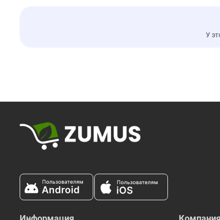
У эт
Информация
Компани