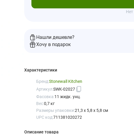
Под
Нет
Нашли дешевле?
Хочу в подарок
Характеристики
Бренд:
Stonewall Kitchen
Артикул:
SWK-02027
Фасовка:
11 жидк. унц.
Вес:
0,7 кг
Размеры упаковки:
21,3 x 5,8 x 5,8 см
UPC код:
711381020272
Описание товара