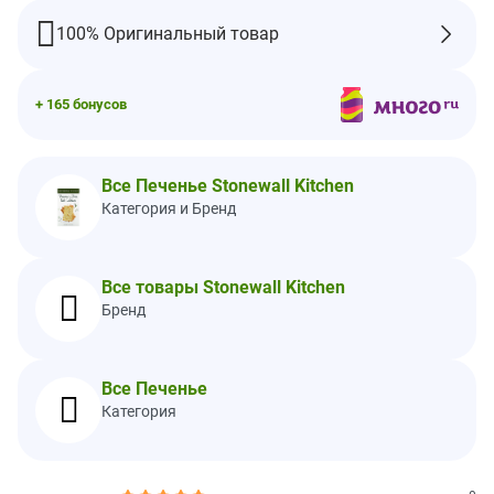
Обогащенная неотбеленная мука (пшеничная мука,
солодовая ячменная мука, ниацин, восстановленное железо,
100% Оригинальный товар
тиамина мононитрат, рибофлавин, фолиевая кислота),
цельное молоко (молоко, витамин D3), масло (сливки
[молоко], соль), тростниковый сахар, морская соль,
+ 165 бонусов
розмарином, сушеные оливки (оливки, соль, молочная
кислота, аскорбиновая кислота), соль для посыпки.
Содержит пшеницу, молоко.
Все Печенье Stonewall Kitchen
Обработано на общем оборудовании с кунжутом.
Категория и Бренд
Пищевая ценность
Размер порции:
прибл. 3 крекера (15 г)
Все товары Stonewall Kitchen
Порций в упаковке:
прибл. 9
Бренд
Количество в
% от суточной
1 порции
нормы*
Калории
60
Все Печенье
Категория
Всего жиров
1,5 г
2%
Насыщенные жиры
1 г
4%
Трансжиры
0 г