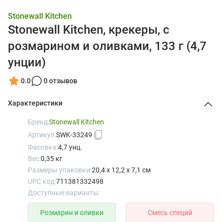
Stonewall Kitchen
Stonewall Kitchen, крекеры, с
розмарином и оливками, 133 г (4,7
унции)
0.0
0 отзывов
Характеристики
Бренд:
Stonewall Kitchen
Артикул:
SWK-33249
Фасовка:
4,7 унц.
Вес:
0,35 кг
Размеры упаковки:
20,4 x 12,2 x 7,1 см
UPC код:
711381332498
Доступные варианты:
Розмарин и оливки
Смесь специй