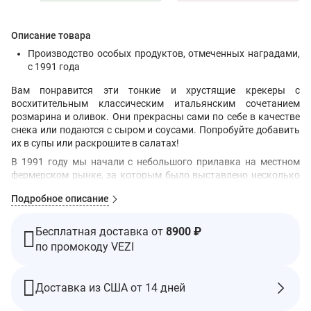
Описание товара
Производство особых продуктов, отмеченных наградами,
с 1991 года
Вам понравится эти тонкие и хрустящие крекеры с
восхитительным классическим итальянским сочетанием
розмарина и оливок. Они прекрасны сами по себе в качестве
снека или подаются с сыром и соусами. Попробуйте добавить
их в супы или раскрошите в салатах!
В 1991 году мы начали с небольшого прилавка на местном
фермерском рынке, за которым было выставлено несколько
десятков товаров, которые мы закончили маркировать
Подробное описание
вручную всего за несколько часов до этого. Перенесемся в
сегодняшний день: мы гордимся тем, что являемся одной из
самых награждаемых компаний в стране, занимающихся
Бесплатная доставка от
8900 ₽
производством деликатесов! Чтобы получить представление
по промокоду VEZI
о том, что мы делаем, приглашаем вас посетить наши
знаменитые фирменные магазины в Новой Зеландии, а также
в нашу головную убору в Йорке, штат Мэн.
Доставка из США от 14 дней
Ингредиенты