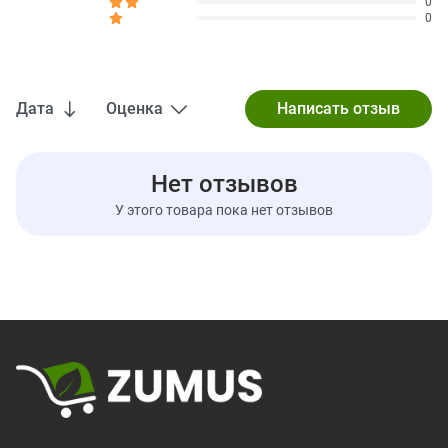
0
Натрий
0 мг
0%
0
Всего углеводов
28 г
10%
Пищевая клетчатка
5 г
17%
Всего сахара
22 г
Дата
Оценка
Содержит 1 г добавленного сахара
2%
Белки
2 г
Нет отзывов
Витамин D
0 мкг
0%
У этого товара пока нет отзывов
Железо
0,4 мг
2%
Кальций
20 мг
1%
Калий
220 мг
5%
* Процент от суточной нормы означает объём питательных
веществ в одной порции, который отвечает нуждам
повседневного рациона. Рекомендация употреблять
2000 калорий в день имеет общий характер.