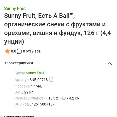
Sunny Fruit
Sunny Fruit, Есть A Ball™,
органические снеки с фруктами и
орехами, вишня и фундук, 126 г (4,4
унции)
0.0
0 отзывов
Характеристики
Бренд:
Sunny Fruit
Артикул:
SNF-00718
Фасовка:
4,4 унц.
Вес:
0,22 кг
Размеры упаковки:
18,3 x 14,7 x 4,2 см
UPC код:
842515007187