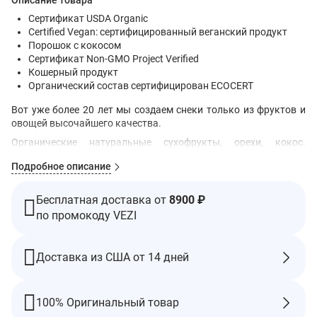
Описание товара
Сертификат USDA Organic
Certified Vegan: сертифицированный веганский продукт
Порошок с кокосом
Сертификат Non-GMO Project Verified
Кошерный продукт
Органический состав сертифицирован ECOCERT
Вот уже более 20 лет мы создаем снеки только из фруктов и
овощей высочайшего качества.
Органические натуральные сухофрукты, орехи, кокос.
Насыщен питательными веществами и имеет превосходный
Подробное описание
вкус, поэтому вы сможете принимать Ball™ в любое время и в
любом месте.
Ингредиенты
Бесплатная доставка от
8900 ₽
по промокоду VEZI
Органические сушеные финики, настоянная в органической
сушеной кислой вишне (органическая сушеная кислая вишня,
концентрат органического яблочного сока, органическое
Доставка из США от 14 дней
подсолнечное масло). органический обжаренный фундук,
органический кокос.
Содержит древесные орехи (фундук, кокос).
100% Оригинальный товар
Производится на оборудовании, на котором обрабатываются