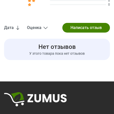
0
0
Пищевая клетчатка
4 г
14%
Всего сахара
20 г
Содержит 0 г добавленного сахара
0%
Дата
Оценка
Белки
2 г
Витамин D
0 мкг
0%
Нет отзывов
Железо
0,4 мг
2%
У этого товара пока нет отзывов
Кальций
20 мг
2%
Калий
260 мг
6%
* Процент от суточной нормы указывает, какая доля от
ежедневной нормы потребления питательного вещества
содержится в одной порции. Рекомендация употреблять
2000 калорий в день имеет общий характер.