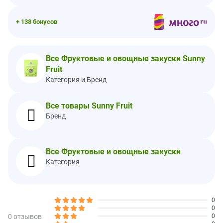
Несмотря на то что используются все усилия для их удаления,
могут содержать отдельные косточки и их фрагменты.
+ 138 бонусов
Хранить в сухом и прохладном месте.
Пищевая ценность
Все Фруктовые и овощные закуски Sunny
Размер порции:
3 шарика (40 г)
Fruit
Порций в упаковке:
Прибл. 3
Категория и Бренд
Количество
% от
в 1 порции
суточной
Все товары Sunny Fruit
нормы*
Бренд
Калории
170
Всего жиров
7 г
8%
Все Фруктовые и овощные закуски
Насыщенные жиры
3 г
14%
Категория
Трансжиры
0 г
Холестерин
0 мг
0%
0
Натрий
0 мг
0%
0
0 отзывов
0
Всего углеводов
25 г
9%