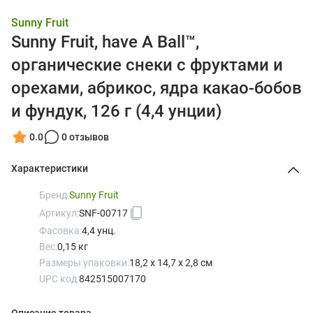
Sunny Fruit
Sunny Fruit, have A Ball™,
органические снеки с фруктами и
орехами, абрикос, ядра какао-бобов
и фундук, 126 г (4,4 унции)
0.0
0 отзывов
Характеристики
Бренд:
Sunny Fruit
Артикул:
SNF-00717
Фасовка:
4,4 унц.
Вес:
0,15 кг
Размеры упаковки:
18,2 x 14,7 x 2,8 см
UPC код:
842515007170