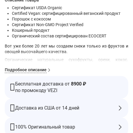
Описание товара
Сертификат USDA Organic
Certified Vegan: сертифицированный веганский продукт
Порошок с кокосом
Сертификат Non-GMO Project Verified
Кошерный продукт
Органический состав сертифицирован ECOCERT
Вот уже более 20 лет мы создаем снеки только из фруктов и
овощей высочайшего качества.
Органические натуральные сухофрукты, орехи, кокос.
Насыщен питательными веществами и имеет превосходный
Подробное описание
вкус, поэтому вы сможете принимать Ball™ в любое время и в
любом месте.
Ингредиенты
Бесплатная доставка от
8900 ₽
по промокоду VEZI
Органические сушеные финики, органические курага,
органический фундук, органические ядра какао-бобов,
органический кокос.
Доставка из США от 14 дней
Содержит древесные орехи (фундук, кокос).
Производится на оборудовании, на котором обрабатываются
древесные орехи.
100% Оригинальный товар
Предупреждения