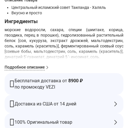
Описание товара
Центральный исламский совет Таиланда - Халяль
Вкусно и просто
Ингредиенты
морские водоросли, сахара, специи (шиитаке, корица,
гвоздика, перец в порошке), гидролизованный растительный
белок [соя, кукуруза, экстракт дрожжей, мальтодекстрин,
соль, карамель (краситель)], ферментированный соевый соус
[соевые бобы, мальтодекстрин, соль, карамель (краситель)],
динатрий 5'-гуанилат, динатрий 5 '- инозинат, соль.
Содержит сою.
Подробное описание
Предупреждения
Хранить в сухом и прохладном месте, избегать попадания
Бесплатная доставка от
8900 ₽
прямых солнечных лучей и высоких температур.
по промокоду VEZI
Не ешьте в случае утечки, неправильной герметизации или
непрочного продукта.
Доставка из США от 14 дней
Закон штата Калифорния № 65. Продукт содержит
ингредиенты, которые могут вызвать онкологические
заболевания и оказать негативное воздействие на
100% Оригинальный товар
репродуктивную систему.