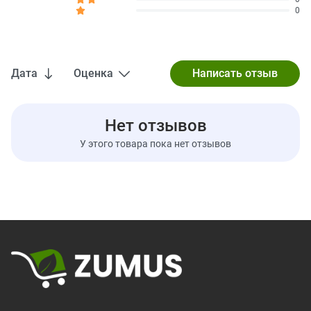
0
Белок
менее <1 г
Витамин D
0 мкг
0%
Кальций
10 мг
0%
Дата
Оценка
Железо
0,2 мг
0%
Калий
40 мг
0%
Нет отзывов
* Процент от суточной нормы означает объем питательных
веществ в одной порции, который отвечает нуждам
У этого товара пока нет отзывов
повседневного рациона. Рекомендация употреблять
2000 калорий в день имеет общий характер.