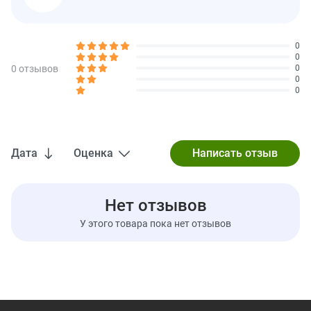
Насыщенные жиры
0 г
0%
Трансжиры
0 г
0
0
Холестерин
0 мг
0%
0 отзывов
0
0
Натрий
0 мг
0%
0
Всего углеводов
14 г
5%
Пищевая клетчатка
< 1 г
2%
Всего сахара
12 г
Дата
Оценка
** Вкл. 2 г добавленного сахара
4%
Белки
0 г
Нет отзывов
Витамин D
0 мкг
0%
У этого товара пока нет отзывов
Железо
0 мг
2%
Витамин С
15 мг
15%
Кальций
0 мг
0%
Калий
0 мг
0%