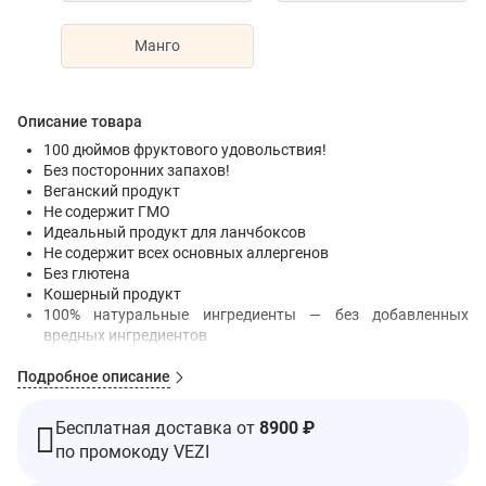
Манго
Описание товара
100 дюймов фруктового удовольствия!
Без посторонних запахов!
Веганский продукт
Не содержит ГМО
Идеальный продукт для ланчбоксов
Не содержит всех основных аллергенов
Без глютена
Кошерный продукт
100% натуральные ингредиенты — без добавленных
вредных ингредиентов
Без рафинированного сахара — только натуральный сахар
Подробное описание
из фруктов и фруктовых соков
Натуральное предложение: без искусственных красителей
и ароматизаторов
Бесплатная доставка от
8900 ₽
по промокоду VEZI
Мы — ведущий производитель снеков из натуральных
фруктов. Мы поискали в садах все лучшие ягоды и добавили