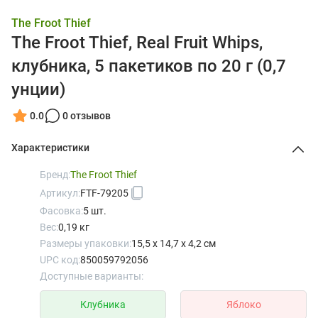
The Froot Thief
The Froot Thief, Real Fruit Whips,
клубника, 5 пакетиков по 20 г (0,7
унции)
0.0
0 отзывов
Характеристики
Бренд:
The Froot Thief
Артикул:
FTF-79205
Фасовка:
5 шт.
Вес:
0,19 кг
Размеры упаковки:
15,5 x 14,7 x 4,2 см
UPC код:
850059792056
Доступные варианты:
Клубника
Яблоко