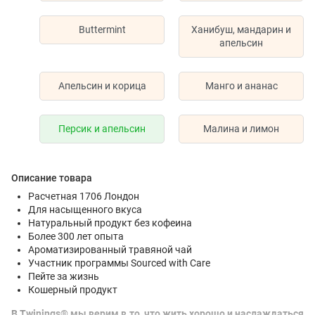
Buttermint
Ханибуш, мандарин и
апельсин
Апельсин и корица
Манго и ананас
Персик и апельсин
Малина и лимон
Описание товара
Расчетная 1706 Лондон
Для насыщенного вкуса
Натуральный продукт без кофеина
Более 300 лет опыта
Ароматизированный травяной чай
Участник программы Sourced with Care
Пейте за жизнь
Кошерный продукт
В Twinings® мы верим в то, что жить хорошо и наслаждаться