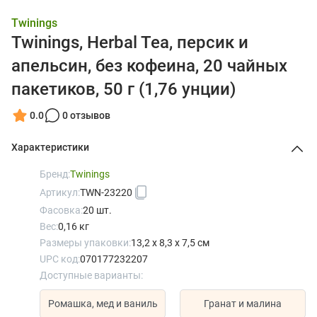
Twinings
Twinings, Herbal Tea, персик и
апельсин, без кофеина, 20 чайных
пакетиков, 50 г (1,76 унции)
0.0
0 отзывов
Характеристики
Бренд:
Twinings
Артикул:
TWN-23220
Фасовка:
20 шт.
Вес:
0,16 кг
Размеры упаковки:
13,2 x 8,3 x 7,5 см
UPC код:
070177232207
Доступные варианты:
Ромашка, мед и ваниль
Гранат и малина