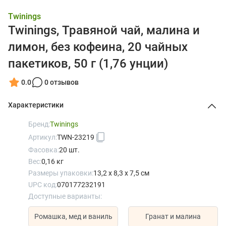
Twinings
Twinings, Травяной чай, малина и
лимон, без кофеина, 20 чайных
пакетиков, 50 г (1,76 унции)
0.0
0 отзывов
Характеристики
Бренд:
Twinings
Артикул:
TWN-23219
Фасовка:
20 шт.
Вес:
0,16 кг
Размеры упаковки:
13,2 x 8,3 x 7,5 см
UPC код:
070177232191
Доступные варианты:
Ромашка, мед и ваниль
Гранат и малина