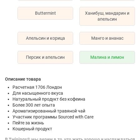
Buttermint
Ханибуш, мандарин и
апельсин
Апельсин и корица
Манго и ананас
Персик и апельсин
Малина и лимон
Описание товара
Расчетная 1706 Лондон
Для насыщенного вкуса
Натуральный продукт без кофеина
Более 300 лет опыта
Ароматизированный травяной чай
Участник программы Sourced with Care
Пейте за жизнь
Кошерный продукт
В Twinings® мы верим в то, что жить хорошо и наслаждаться