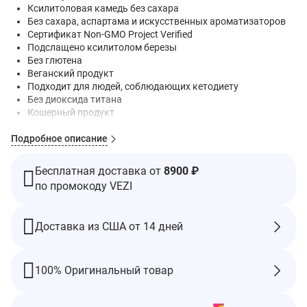
Ксилитоловая камедь без сахара
Без сахара, аспартама и искусственных ароматизаторов
Сертификат Non-GMO Project Verified
Подслащено ксилитолом березы
Без глютена
Веганский продукт
Подходит для людей, соблюдающих кетодиету
Без диоксида титана
Кошерный продукт
®
Мы подсластием Xylichew
ксилитолом березы, извлеченной
Подробное описание
из экологически чистых лесов США. Ксилитол помогает
замедлить скорость и количество выработки кислоты во рту,
Бесплатная доставка от
8900 ₽
сокращая количество кислотообразующих бактерий, которые
по промокоду VEZI
разъедают зубную эмаль.
Ингредиенты
Ксилитол, жевательная основа, растительный глицерин,
Доставка из США от 14 дней
натуральные ароматизаторы «Анис» и «черная солодка»,
аравийская камедь, подсолнечный лецитин и карнаубский
воск.
100% Оригинальный товар
Производится на предприятии, где обрабатываются соя.
Предупреждения