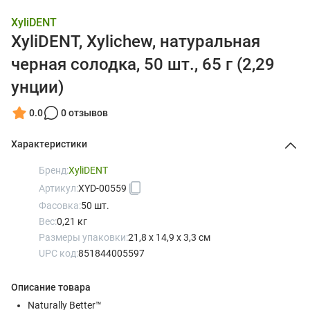
XyliDENT
XyliDENT, Xylichew, натуральная
черная солодка, 50 шт., 65 г (2,29
унции)
0.0
0 отзывов
Характеристики
Бренд:
XyliDENT
Артикул:
XYD-00559
Фасовка:
50 шт.
Вес:
0,21 кг
Размеры упаковки:
21,8 x 14,9 x 3,3 см
UPC код:
851844005597
Описание товара
Naturally Better™