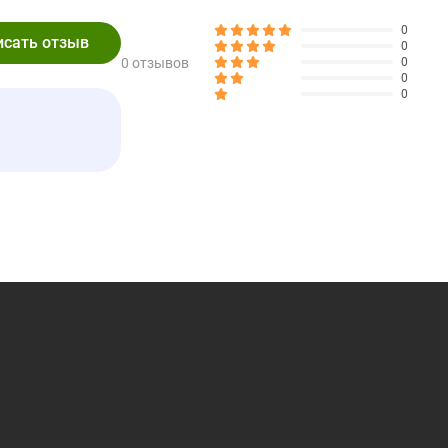
0
0
0 отзывов
0
порции
% ОТ СУТОЧНОЙ НОРМЫ*
0
0
0%
0%
1%
льных веществ.
 2000 калорий в день.