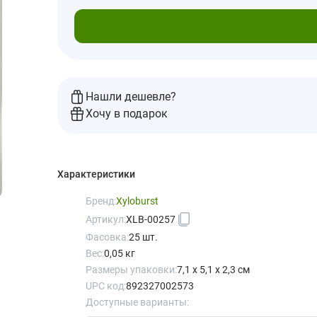
В кор
Нашли дешевле?
Хочу в подарок
Характеристики
Бренд:
Xyloburst
Артикул:
XLB-00257
Фасовка:
25 шт.
Вес:
0,05 кг
Размеры упаковки:
7,1 x 5,1 x 2,3 см
UPC код:
892327002573
Доступные варианты: