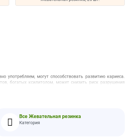
но употребляем, могут способствовать развитию кариеса.
тов, богатых ксилитолом, может снизить риск разрушения
матизаторы (масло апельсина и лимона), искусственных
камедь, подсолнечный лецитин (без ГМО), карбонат кальция,
Все Жевательная резинка
Категория