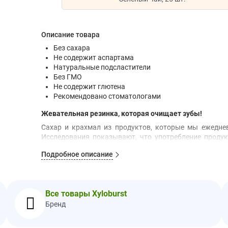
Описание товара
Без сахара
Не содержит аспартама
Натуральные подсластители
Без ГМО
Не содержит глютена
Рекомендовано стоматологами
Жевательная
резинка, которая очищает зубы!
Сахар и крахмал из продуктов, которые мы ежеднев
Исследования показывают, что употребление продук
зубов и улучшить здоровье ротовой полости.
Подробное описание
Ингредиенты
Ксилитол, жевательная основа, натуральные аро
ароматизаторов, растительный глицерин, аравийская 
карнаубский воск.
Все товары Xyloburst
Бренд
Упаковано в США из сырья из Китая и США
Пищевая ценность