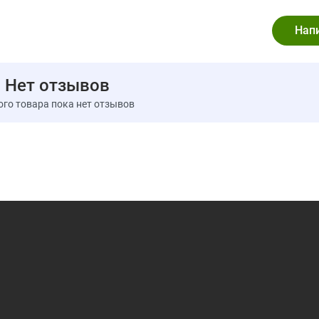
Размер порции:
1 шт. (1,5 г)
Порций в упаковке:
25
Количество в 1 
Калории
2,4
Нет отзывов
Всего жиров
0 г
ого товара пока нет отзывов
Натрий
0 мг
Всего углеводов
1 г
Ксилитол
1 г
Белки
0 г
Не является существенным источником других питате
* Процент от суточной нормы при условии потребления