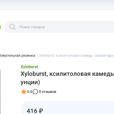
евательная резинка
/
Xyloburst, ксилитоловая камедь, свежие фрукт
Xyloburst
Xyloburst, ксилитоловая камедь,
унции)
0.0
0 отзывов
416 ₽