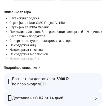
Описание товара
Веганский продукт
Сертификат Non-GMO Project Verified
Сертификат USDA Organic
Подходит для людей, страдающих аллергией - 9 лучших
бесплатных продуктов
Содержит натуральные ароматизаторы
Не содержит яиц
Не содержит глютена
Не содержит моллюсков
Не содержит рыбы
Не содержит арахиса
Подробное описание
Не содержит древесных орехов
Не содержит сои
Не содержит молочных продуктов
Бесплатная доставка от
8900 ₽
Не содержит кунжута
по промокоду VEZI
Органический состав сертифицирован Oregon Tilth
Тропические фрукты:
Доставка из США от 14 дней
Манго
малины