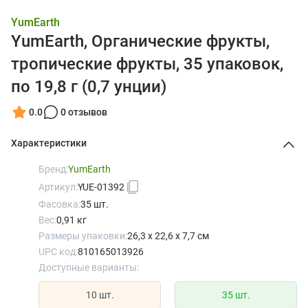
YumEarth
YumEarth, Органические фрукты,
тропические фрукты, 35 упаковок,
по 19,8 г (0,7 унции)
0.0
0 отзывов
Характеристики
Бренд:
YumEarth
Артикул:
YUE-01392
Фасовка:
35 шт.
Вес:
0,91 кг
Размеры упаковки:
26,3 x 22,6 x 7,7 см
UPC код:
810165013926
Доступные варианты:
10 шт.
35 шт.