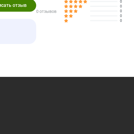
0
0
0 отзывов
0
Перед началом применения данного продукта при наличии
0
0
о время беременности или кормления грудью следует
начен для детей младше 2 лет, поскольку существует риск
 пленка под крышкой повреждена или отсутствует.
действия высоких температур. Цвет может измениться со
Количество в
% от суточной
1 порции
нормы*
20
5 г
2%
3 г
**
6%