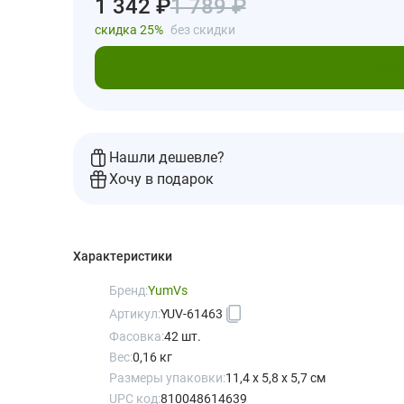
1 342 ₽
1 789 ₽
скидка 25%
без скидки
В кор
Нашли дешевле?
Хочу в подарок
Характеристики
Бренд:
YumVs
Артикул:
YUV-61463
Фасовка:
42 шт.
Вес:
0,16 кг
Размеры упаковки:
11,4 x 5,8 x 5,7 см
UPC код:
810048614639