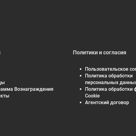
кальция)
Кальций (в виде Ester-C аскорбата
110 мг
кальция)
Комплекс цитрусовых биофлавоноидов
200 мг
Цитрусовые биофлавоноиды (Citrus
sinensis) (плоды), сладкий апельсин,
мандарин, лайм, лимон, асерола, рутин,
комплекс гесперидинов (разновидности
я
Политики и согласия
цитрусовых) (плоды), метаболиты
витамина C природного происхождения
Пользовательское со
** Суточная норма не определена.
Политика обработки
СГР: RU.77.99.11.003.R.001870.07.24
ды
персональных данны
рамма Вознаграждения
Политика обработки 
акты
Cookie
Агентский договор