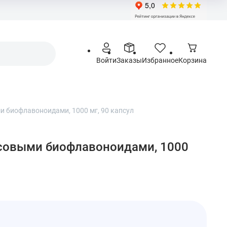
Войти
Заказы
Избранное
Корзина
ыми биофлавоноидами, 1000 мг, 90 капсул
трусовыми биофлавоноидами, 1000