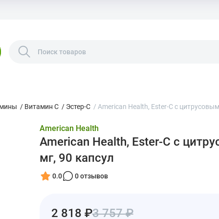
амины
/
Витамин С
/
Эстер-С
/
American Health, Ester-C с цитрусов
American Health
American Health, Ester-C с ци
мг, 90 капсул
0.0
0 отзывов
2 818 ₽
3 757 ₽