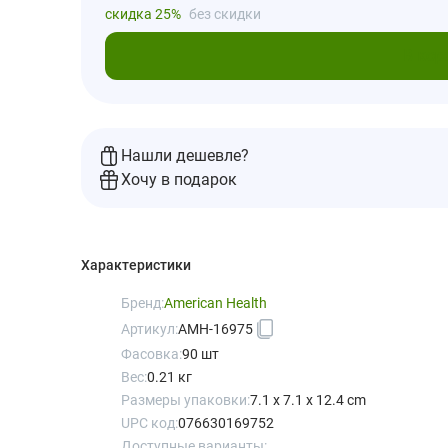
скидка 25%
без скидки
В кор
Нашли дешевле?
Хочу в подарок
Характеристики
Бренд:
American Health
Артикул:
AMH-16975
Фасовка:
90 шт
Вес:
0.21 кг
Размеры упаковки:
7.1 x 7.1 x 12.4 cm
UPC код:
076630169752
Доступные варианты: