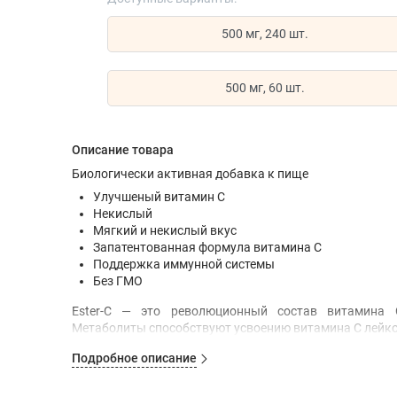
500 мг, 240 шт.
500 мг, 60 шт.
Описание товара
Биологически активная добавка к пище
Улучшеный витамин C
Некислый
Мягкий и некислый вкус
Запатентованная формула витамина С
Поддержка иммунной системы
Без ГМО
Ester-C — это революционный состав витамина 
Метаболиты способствуют усвоению витамина С лейк
системы организма. Водная технология, положенная 
Подробное описание
благодаря чему он становится некислым и мягко дейст
обеспечивает надежную поддержку иммунной сист
биофлавоноиды, добавленные в препарат, помогут орг