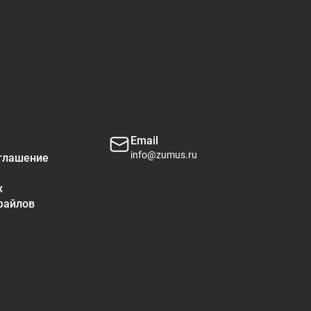
11%
**
Email
info@zumus.ru
глашение
х
файлов