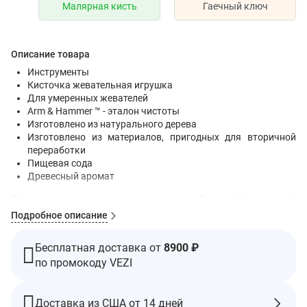
Малярная кисть
Гаечный ключ
Описание товара
Инструменты
Кисточка жевательная игрушка
Для умеренных жевателей
Arm & Hammer ™ - эталон чистоты
Изготовлено из натурального дерева
Изготовлено из материалов, пригодных для вторичной
переработки
Пищевая сода
Древесный аромат
Пришло время заняться домашним хозяйством! Бренд Arm &
Hammer ™ снова в работе, на этот раз предлагая жевательные
Подробное описание
инструменты для здоровья зубов, которые выполняют
двойную функцию: прочные игрушки, которые превращают
Бесплатная доставка от
8900 ₽
разрушительное жевание в позитивное
по промокоду VEZI
времяпрепровождение, сохраняя при этом чистоту зубов и
свежесть дыхания.
Рекомендации по применению
Доставка из США от 14 дней