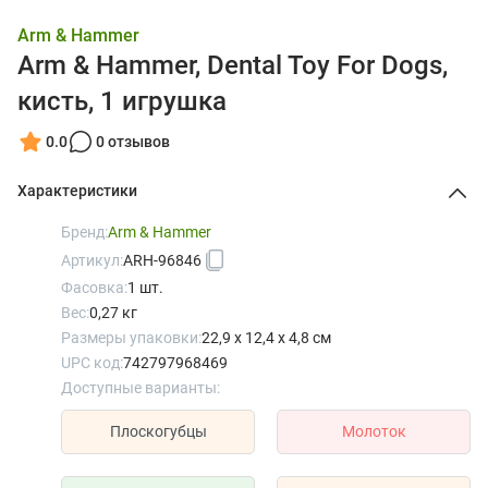
Arm & Hammer
Arm & Hammer, Dental Toy For Dogs,
кисть, 1 игрушка
0.0
0 отзывов
Характеристики
Бренд:
Arm & Hammer
Артикул:
ARH-96846
Фасовка:
1 шт.
Вес:
0,27 кг
Размеры упаковки:
22,9 x 12,4 x 4,8 см
UPC код:
742797968469
Доступные варианты:
Плоскогубцы
Молоток