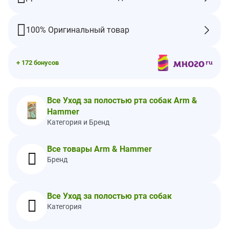
При покупке игрушек Arm & Hammer™ важно выбрать
правильный размер и тип жевания, соответствующие
возрасту, силе жевания и весу вашей собаки.
100% Оригинальный товар
Как и в случае со всеми жевательными игрушками,
используйте только под присмотром и удалите все отдельные
части.
+ 172 бонусов
Ингредиенты
Полипропилен (полипропилен), 26% сосновых опилок,
термопластичный каучук (тпр), пищевая сода.
Все Уход за полостью рта собак Arm &
Предупреждения
Hammer
Продукт не предназначен для употребления в пищу. Если вы
Категория и Бренд
считаете, что ваш питомец проглотил кусочек, возьмите его и
при необходимости обратитесь к ветеринару.
Все товары Arm & Hammer
Бренд
Все Уход за полостью рта собак
Категория