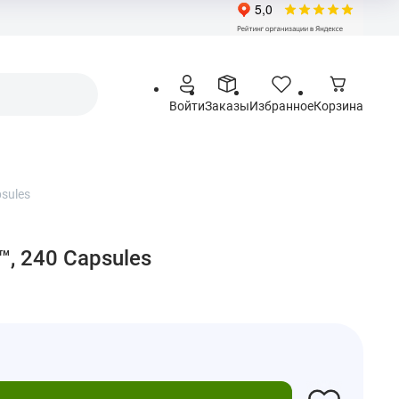
Войти
Заказы
Избранное
Корзина
psules
™, 240 Capsules