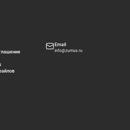
*
*
*
Email
info@zumus.ru
глашение
*
*
х
файлов
*