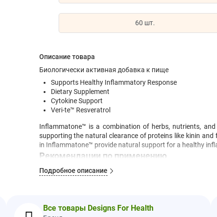
60 шт.
Описание товара
Биологически активная добавка к пище
Supports Healthy Inflammatory Response
Dietary Supplement
Cytokine Support
Veri-te™ Resveratrol
Inflammatone™ is a combination of herbs, nutrients, and
supporting the natural clearance of proteins like kinin and
in Inflammatone™ provide natural support for a healthy inf
Рекомендации по применению
Take 2 capsules per day between meals or as directed by you
Подробное описание
Ингредиенты
Cellulose (vegetarian capsule), microcrystalline cellulose, ve
Все товары Designs For Health
Manufactured in a GMP registered facility in the USA from 