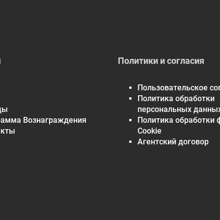
Boswellia Extract (Boswellin®)
(Boswellia serrata)(resin)
200 mg
[standardized to contain 70% boswellic acids]
Ginger Extract
(Zingiber officinale)(root)
200 mg
[standardized to contain 5% gingerol]
я
Политики и согласия
Quercetin
75 mg
Пользовательское со
Rutin
75 mg
Политика обработки
Rosemary Extract
50 mg
ды
персональных данны
(Rosmarinus officinalis)(leaf)
рамма Вознаграждения
Политика обработки 
[standardized to contain 7% carnosic acid]
акты
Cookie
Trans Resveratrol (Veri-te™)
5 mg
Агентский договор
*Daily Value not established.