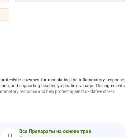
 proteolytic enzymes for modulating the inflammatory response,
 fibrin, and supporting healthy lymphatic drainage. The ingredients
lammatory response and help protect against oxidative stress.
r health-care practitioner.
getable stearate, silicon dioxide.
Все Препараты на основе трав
US and globally sourced ingredients.