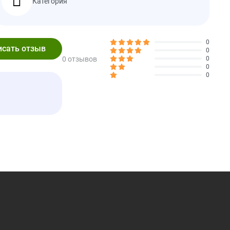
Категория
0
0
0 отзывов
0
0
0
er Serving
%Daily Value*
*
*