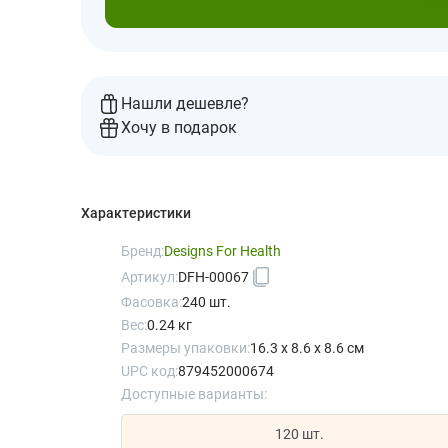
В кор
Нашли дешевле?
Хочу в подарок
Характеристики
Бренд:
Designs For Health
Артикул:
DFH-00067
Фасовка:
240 шт.
Вес:
0.24 кг
Размеры упаковки:
16.3 x 8.6 x 8.6 см
UPC код:
879452000674
Доступные варианты:
120 шт.