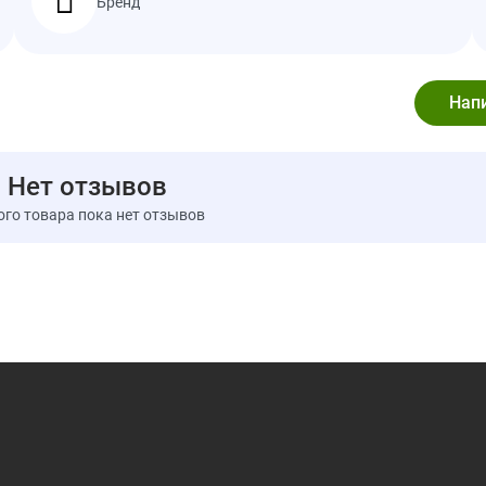
Бренд
Does not contain GMOs.
Предупреждения
Not recommended for use by pregnant or lactating women.
Report any adverse reactions.
Store at room temperature.
Keep out of reach of children.
Нет отзывов
For professional use only
Информация о добавке
ого товара пока нет отзывов
Serving Size:
2 Capsules
Servings Per Container:
120
Amount P
InflammENZ™ Proprietary Blend
222 mg
Proteases, Serratiopeptidase, Trypsin,
Chymotrypsin
Turmeric Extract
(Curcuma longa)(root)
200 mg
[standardized to contain 95% curcuminoids]