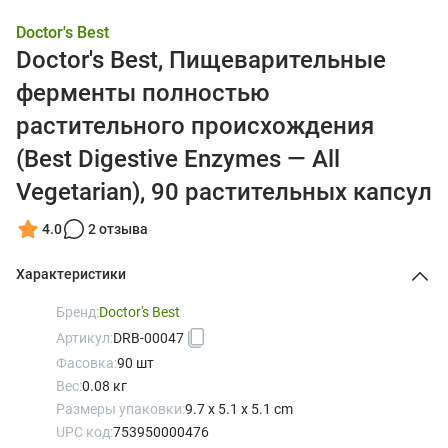
Doctor's Best
Doctor's Best, Пищеварительные
ферменты полностью
растительного происхождения
(Best Digestive Enzymes — All
Vegetarian), 90 растительных капсул
4.0
2 отзыва
Характеристики
Бренд:
Doctor's Best
Артикул:
DRB-00047
Фасовка:
90 шт
Вес:
0.08 кг
Размеры упаковки:
9.7 x 5.1 x 5.1 cm
UPC код:
753950000476