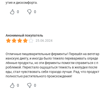
утия и дискомфорта.
Фитаза
10 FTU
†
0
0
Инвертаза
100 INVU
†
Гемицеллюлаза
750 HCU
†
Сенная палочка
1 млрд КОЕ
†
(Bacillus subtilis)
Анонимный покупатель
† Суточная норма не определена.
25.06.2024
СГР: RU.77.99.88.003.R.003828.12.25
Отличные пищеварительные ферменты! Перешёл на вегетар
ианскую диету, и иногда было тяжело переваривать опреде
лённые продукты, но эти ферменты помогли справиться с п
роблемой. Перестало ощущаться тяжесть в желудке после
еды, стал чувствовать себя гораздо лучше. Рад, что продукт
полностью растительного происхождения!
0
0