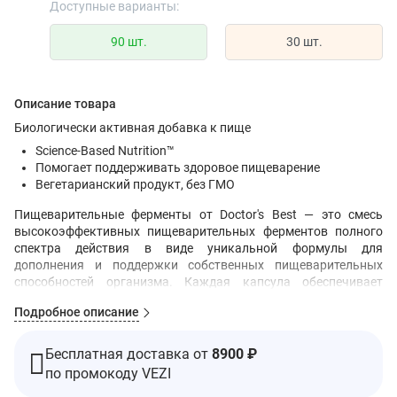
Доступные варианты:
90 шт.
30 шт.
Описание товара
Биологически активная добавка к пище
Science-Based Nutrition™
Помогает поддерживать здоровое пищеварение
Вегетарианский продукт, без ГМО
Пищеварительные ферменты от Doctor's Best — это смесь
высокоэффективных пищеварительных ферментов полного
спектра действия в виде уникальной формулы для
дополнения и поддержки собственных пищеварительных
способностей организма. Каждая капсула обеспечивает
организм ферментами, предназначенными для оптимального
Подробное описание
усвоения жиров, белков и углеводов, которые содержатся в
приготовленных и необработанных продуктах. Формула
обеспечивает дополнительную поддержку благодаря альфа-
Бесплатная доставка от
8900 ₽
галактозидазе и бета-глюканазе для переваривания овощей,
по промокоду VEZI
бобов и злаков, а также благодаря ферментам, таким как