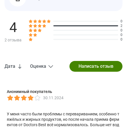
ферментов
Смесь амилазы
20 000 DU
†
(2 штамма)
4
0
2
Смесь протеазы SP Plus
95 000 HUT
†
0
(4 штамма)
0
0
2 отзыва
Глюкоамилаза
50 AGU
†
Дипептидил-
250 DPP-IV
†
пептидаза IV
Бета-глюканаза
65 BGU
†
Дата
Оценка
Целлюлаза
3250 CU
†
Альфа-галактозидаза
500 GaIU
†
Бромелаин
50 GDU
†
Анонимный покупатель
30.11.2024
липаза
3000 FIP
†
Лактаза
1000 ALU
†
У меня часто были проблемы с перевариванием, особенно т
Папаин
500 000 FCC PU
†
яжёлых и жирных продуктов, но после начала приема ферм
ентов от Doctors Best всё нормализовалось. Больше нет взд
Ксиланаза
650 XU
†