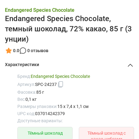
Endangered Species Chocolate
Endangered Species Chocolate,
темный шоколад, 72% какао, 85 г (3
унции)
0.0
0 отзывов
Характеристики
Бренд:
Endangered Species Chocolate
Артикул:
SPC-24237
Фасовка:
85 г
Вес:
0,1 кг
Размеры упаковки:
15 x 7,4 x 1,1 см
UPC код:
037014242379
Доступные варианты:
Тёмный шоколад
Тёмный шоколад с