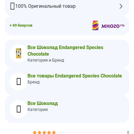
Размер порции:
1 унция (28 г / 1/3 батончика)
100% Оригинальный товар
Порций в упаковке:
3
Количество в
% от суточной
+ 69 бонусов
1 порции
нормы*
Калории
170
Всего жиров
11 г
14%
Все Шоколад Endangered Species
Chocolate
Насыщ. жиры
7 г
35%
Категория и Бренд
Трансжиры
0 г
Холестерин
0 мг
0%
Все товары Endangered Species Chocolate
Натрий
0 мг
0%
Бренд
Всего углеводов
14 г
5%
Пищевая клетчатка
3 г
11%
Все Шоколад
Всего сахара
Категория
8 г
Содержит 8 г
16 %
добавленного сахара
0
Белки
2 г