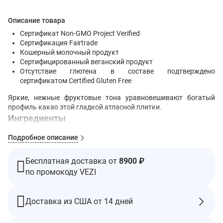
Описание товара
Сертификат Non-GMO Project Verified
Сертификация Fairtrade
Кошерный молочный продукт
Сертифицированный веганский продукт
Отсутствие глютена в составе подтверждено
сертификатом Certified Gluten Free
Яркие, нежные фруктовые тона уравновешивают богатый
профиль какао этой гладкой атласной плитки.
Ингредиенты
Горький шоколад (тертое какао, тростниковый сахар, какао-
Подробное описание
масло, лецитина из сои, ваниль).
Содержит сою. Производится на оборудовании, на котором
Бесплатная доставка от
8900 ₽
также обрабатываются продукты, содержащие молоко,
по промокоду VEZI
арахис и древесные орехи.
Какао, сахар и ваниль приобретаются в соответствии со
стандартами справедливой торговли (Fairtrade). Всего 99,5%.
Доставка из США от 14 дней
Пищевая ценность