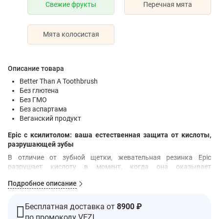
Свежие фрукты
Перечная мята
Мята колосистая
Описание товара
Better Than A Toothbrush
Без глютена
Без ГМО
Без аспартама
Веганский продукт
Epic с ксилитолом: ваша естественная защита от кислоты,
разрушающей зубы
В отличие от зубной щетки, жевательная резинка Epic
разрушает кислоту в момент, когда она оказывает
агрессивное воздействие на зубы. Меньше кислоты — меньше
Подробное описание
кариеса.
Одна подушечка жевательной резинки Epic содержит 1,06
Бесплатная доставка от
8900 ₽
грамма ксилитола. Это больше, чем в каких-либо других
по промокоду VEZI
аналогах. Это означает, что кариес не застанет вас врасплох.