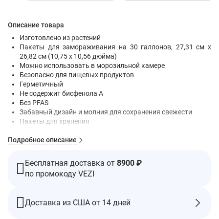
Описание товара
Изготовлено из растений
Пакеты для замораживания на 30 галлонов, 27,31 см x
26,82 см (10,75 x 10,56 дюйма)
Можно использовать в морозильной камере
Безопасно для пищевых продуктов
Герметичный
Не содержит бисфенола A
Без PFAS
Забавный дизайн и молния для сохранения свежести
Пакеты для хранения
Happy Planet. Happy Life
Подробное описание
Сертификат Certified B Corporation
BPI — биоразлагаемый продукт
Бесплатная доставка от
8900 ₽
Муниципальный продукт и предприятие, которое подходит
по промокоду VEZI
для биоразлагаемия.
Биоразлагаемые галлонные пакеты Lunchskins изготовлены
из нетоксичных материалов растительного происхождения.
Доставка из США от 14 дней
Материалы растительного происхождения заменяют часть
пластика ископаемого топлива безопасными