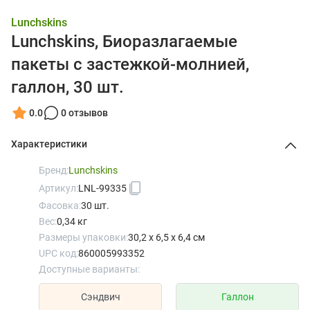
Lunchskins
Lunchskins, Биоразлагаемые
пакеты с застежкой-молнией,
галлон, 30 шт.
0.0
0 отзывов
Характеристики
Бренд:
Lunchskins
Артикул:
LNL-99335
Фасовка:
30 шт.
Вес:
0,34 кг
Размеры упаковки:
30,2 x 6,5 x 6,4 см
UPC код:
860005993352
Доступные варианты:
Сэндвич
Галлон