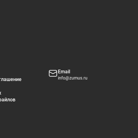
0%
0%
17%
11%
16%
Email
info@zumus.ru
глашение
4%
х
1%
файлов
2%
5%
от ежедневной нормы потребления питательного вещества
ь 2000 калорий в день имеет общий характер.