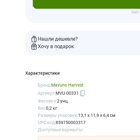
Под
Нет
Нашли дешевле?
Хочу в подарок
Характеристики
Бренд:
Mavuno Harvest
Артикул:
MVU-00331
Фасовка:
2 унц.
Вес:
0,2 кг
Размеры упаковки:
13,1 x 11,9 x 6,4 см
UPC код:
859750003317
Доступные варианты: