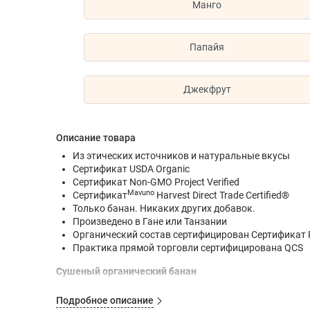
Манго
Папайя
Джекфрут
Описание товара
Из этических источников и натуральные вкусы
Сертификат USDA Organic
Сертификат Non-GMO Project Verified
Mavuno
Сертификат
Harvest Direct Trade Certified®
Только банан. Никаких других добавок.
Произведено в Гане или Танзании
Органический состав сертифицирован Сертификат Pen
Практика прямой торговли сертифицирована QCS
Сушеный органический банан
Бананы, богатые калием и антиоксидантами, являют
Подробное описание
бананы питают ваш организм эффективными питатель