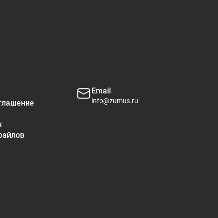
Email
info@zumus.ru
глашение
х
файлов