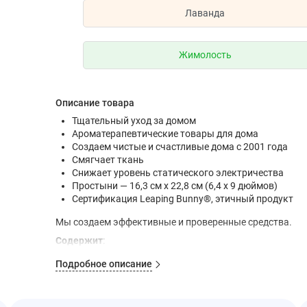
Лаванда
Жимолость
Описание товара
Тщательный уход за домом
Ароматерапевтические товары для дома
Создаем чистые и счастливые дома с 2001 года
Смягчает ткань
Снижает уровень статического электричества
Простыни — 16,3 см x 22,8 см (6,4 x 9 дюймов)
Сертификация Leaping Bunny®, этичный продукт
Мы создаем эффективные и проверенные средства.
Содержит
:
Смягчающие ингредиенты растительного происхо
Подробное описание
Эфирные масла
Изготовлено без
: