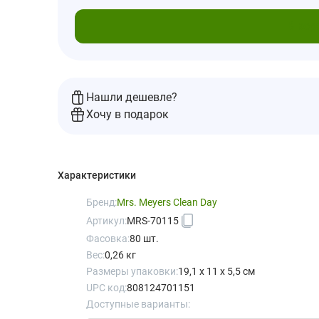
В кор
Нашли дешевле?
Хочу в подарок
Характеристики
Бренд:
Mrs. Meyers Clean Day
Артикул:
MRS-70115
Фасовка:
80 шт.
Вес:
0,26 кг
Размеры упаковки:
19,1 x 11 x 5,5 см
UPC код:
808124701151
Доступные варианты: