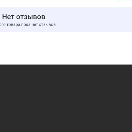
Предупреждения
Примечание. Перед началом применения любой доба
Нет отзывов
грудью необходимо проконсультироваться с лечащим
Хранить в плотно закрытой упаковке в сухом и прохла
ого товара пока нет отзывов
Хранить в недоступном для детей месте.
Пищевая ценность
Размер порции:
1 капсула
Количе
Семена расторопши пятнистой (Silybum
marianum) (стандартизированный 80% [200
250 мг
мг] силимарина)
† Суточная норма не определена.