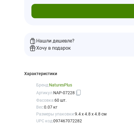
В кор
Нашли дешевле?
Хочу в подарок
Характеристики
Бренд:
NaturesPlus
Артикул:
NAP-07228
Фасовка:
60 шт.
Вес:
0.07 кг
Размеры упаковки:
9.4 x 4.8 x 4.8 см
UPC код:
097467072282