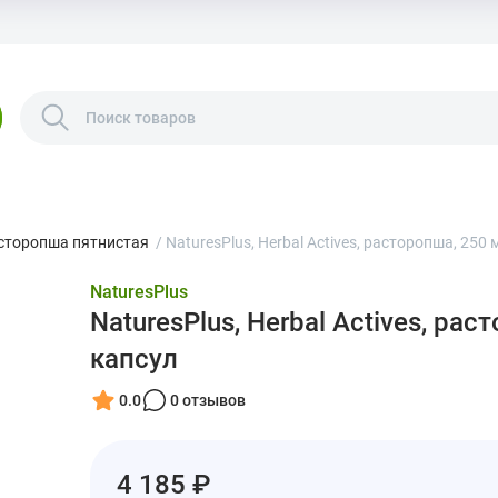
сторопша пятнистая
/
NaturesPlus, Herbal Actives, расторопша, 250 
NaturesPlus
NaturesPlus, Herbal Actives, рас
капсул
0.0
0 отзывов
4 185 ₽