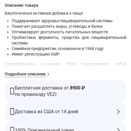
Описание товара
Биологически активная добавка к пище
Поддерживает здоровье пищеварительной системы
Помогает расщеплять жиры, углеводы и белки
Оптимизирует доступность питательных веществ
Пробиотики, ферменты, средства для пищеварительной
системы
Семейное предприятие, основанное в 1968 году
Имеет регистрацию GMP
Суперферменты компании NOW представляют собой
комплексное сочетание ферментов, поддерживающих
Подробное описание
здоровое пищеварение. В состав входит бромелаин, желчь
крупного рогатого скота, панкреатин и папаин.
Суперферменты помогают оптимизировать расщепление
Бесплатная доставка от
8900 ₽
жиров, углеводов и белка.
по промокоду VEZI
Рекомендации по применению
Принимать по 1 капсуле во время еды.
Доставка из США от 14 дней
Ингредиенты
Микрокристаллическая целлюлоза, желатин (капсула),
стеарат магния (растительного происхождения) и диоксид
100% Оригинальный товар