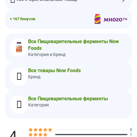
кремния.
Содержит сульфиты.
При изготовлении этого продукта не используются пшеница,
+ 167 бонусов
глютен, соя, молоко, яйца, рыба, моллюски, древесные орехи
или кунжут. Производится на предприятии, имеющем
регистрацию надлежащей производственной практики (GMP),
Все Пищеварительные ферменты Now
где обрабатываются другие ингредиенты, содержащие эти
Foods
аллергены.
Предупреждения
Категория и Бренд
После вскрытия упаковки хранить в сухом и прохладном
месте.
Все товары Now Foods
Бренд
Предупреждение.
Только для взрослых. Перед применением
во время беременности или кормления грудью, при приеме
препаратов (особенно антикоагулянтов) или при наличии
каких-либо заболеваний (включая аллергию на папайю или
Все Пищеварительные ферменты
ананас) необходимо проконсультироваться с врачом.
Категория
Хранить в недоступном для детей месте.
Силикагель нельзя употреблять в пищу. Хранить во флаконе.
Продукт может естественным образом менять цвет.
4
0
Пищевая ценность
1