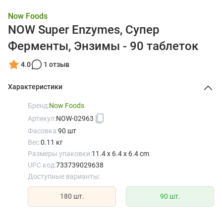
Now Foods
NOW Super Enzymes, Супер
Ферменты, Энзимы - 90 таблеток
4.0
1 отзыв
Характеристики
Бренд:
Now Foods
Артикул:
NOW-02963
Фасовка:
90 шт
Вес:
0.11 кг
Размеры упаковки:
11.4 x 6.4 x 6.4 cm
UPC код:
733739029638
Доступные варианты:
180 шт.
90 шт.