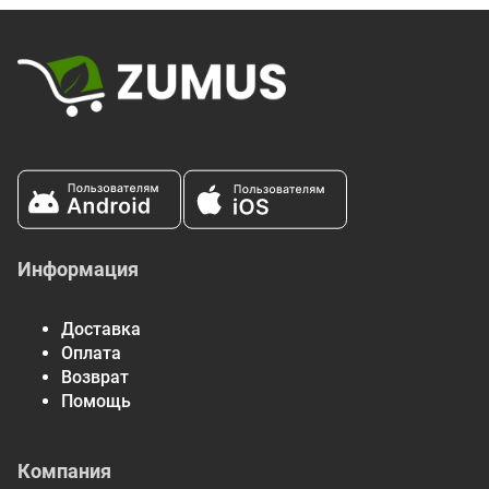
Кислотостойкая
10 мг
*
протеаза
(аспергилопепсин)
(50 SAPU)
Папаин из плодов
2 мг
*
папайи (100 000 FCC PU)
Целлюлаза (10 CU)
0,1 мг
*
* Суточная норма не определена.
Информация
Доставка
Оплата
Возврат
Помощь
Компания