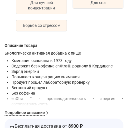
Для лучшей
Для сна
концентрации
Борьба со стрессом
Описание товара
Биологически активная добавка к пище
Компания основана в 1973 году
Содержит без кофеина enXtra®, родиолу & Кордицепс
Заряд энергии
Повышает концентрацию внимания
Продукт прошел лабораторную проверку
Веганский продукт
Без кофеина
enXtra ™ - производительность • энергия •
сосредоточенность
Живите ярче!
Подробное описание
Формула для оптимальной энергии
Формула ноотропной энергии Solaray SharpMind ™,
Бесплатная доставка от
8900 ₽