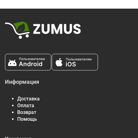
Экстракт корня родиолы
100 мг
*
розовой (Rhodiola rosea)
(3 мг [3%]) & 1 мг [1%]
салидрозидов)
Ферментированный
100 мг
*
органический гриб
кордицепс (Cordyceps
militaris) (мицелий /
овсяная биомасса)
* Суточная норма не определена.
Информация
Доставка
Оплата
Возврат
Помощь