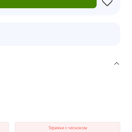
зину
Терияки с чесноком