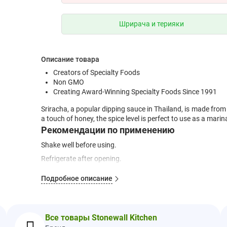
Шрирача и терияки
Описание товара
Creators of Specialty Foods
Non GMO
Creating Award-Winning Specialty Foods Since 1991
Sriracha, a popular dipping sauce in Thailand, is made fro
a touch of honey, the spice level is perfect to use as a mari
Рекомендации по применению
Shake well before using.
Refrigerate after opening.
Ингредиенты
Подробное описание
Soy sauce (water, wheat, soybeans, salt), brown sugar, rice w
peppers, red jalapeño peppers, distilled vinegar, sugar, ga
garlic, modified food starch, dried garlic, lime juice concentra
Все товары Stonewall Kitchen
Nutrition Facts