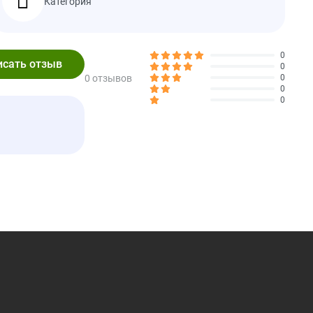
Категория
ving
%Daily Value
0
0
0 отзывов
0
0
0%
0
0%
0%
0%
31%
4%
4%
16%
0%