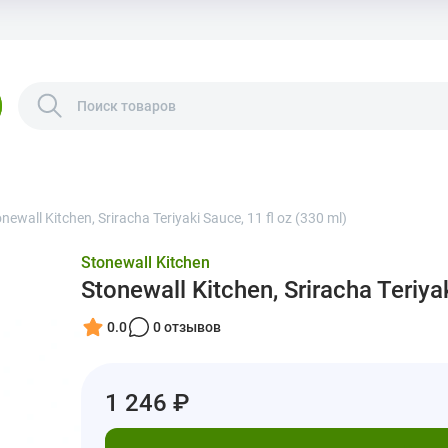
newall Kitchen, Sriracha Teriyaki Sauce, 11 fl oz (330 ml)
Stonewall Kitchen
Stonewall Kitchen, Sriracha Teriya
0.0
0 отзывов
1 246 ₽