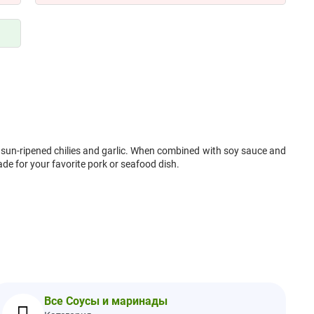
m sun-ripened chilies and garlic. When combined with soy sauce and
nade for your favorite pork or seafood dish.
ine vinegar (naturally occurring sulfites), sriracha sauce (red chili
rlic, salt, xanthan gum, paprika extract), honey, pure cane sugar,
te, spices, pure lime oil
Все Соусы и маринады