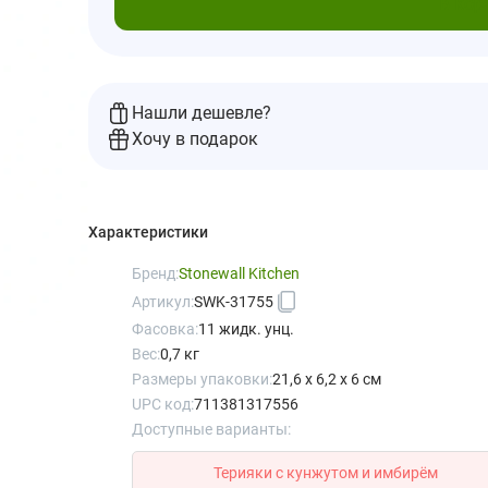
В кор
Нашли дешевле?
Хочу в подарок
Характеристики
Бренд:
Stonewall Kitchen
Артикул:
SWK-31755
Фасовка:
11 жидк. унц.
Вес:
0,7 кг
Размеры упаковки:
21,6 x 6,2 x 6 см
UPC код:
711381317556
Доступные варианты:
Терияки с кунжутом и имбирём