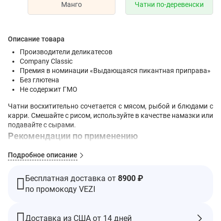
Манго
Чатни по-деревенски
Описание товара
Производители деликатесов
Company Classic
Премия в номинации «Выдающаяся пикантная приправа»
Без глютена
Не содержит ГМО
Чатни восхитительно сочетается с мясом, рыбой и блюдами с
карри. Смешайте с рисом, используйте в качестве намазки или
подавайте с сырами.
Рекомендации по применению
После вскрытия упаковки продукт следует хранить в
Подробное описание
холодильнике.
Ингредиенты
Бесплатная доставка от
8900 ₽
Яблоки (яблоки, аскорбиновая кислота, соль, лимонная
по промокоду VEZI
кислота), чистый тростниковый сахар, коричневый сахар, лук,
клюква, персики (персики, аскорбиновая кислота, лимонная
кислота), яблочный уксус, абрикосы (абрикосы, диоксид
Доставка из США от 14 дней