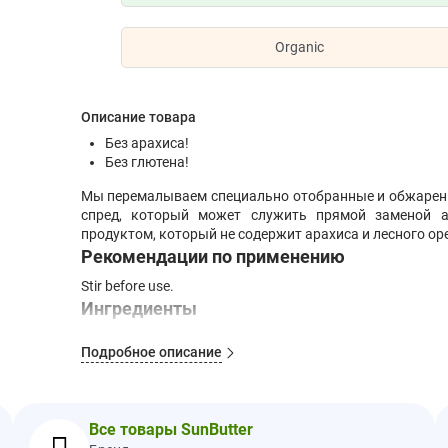
Organic
Описание товара
Без арахиса!
Без глютена!
Мы перемалываем специально отобранные и обжаренн
спред, который может служить прямой заменой а
продуктом, который не содержит арахиса и лесного ор
Рекомендации по применению
Stir before use.
Ингредиенты
Семена подсолнечника, обезвоженный сок тростника,
Подробное описание
свежести.
Заявление о аллергии:
производится на оборудован
арахиса и без орехового ореха.
Предупреждения
Все товары SunButter