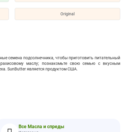
Original
ые семена подсолнечника, чтобы приготовить питательный
рахисовому маслу; познакомьте свою семью с вкусным
еха. SunButter является продуктом США.
 соль и натуральные смешанные токоферолы для сохранения
ии, которое обрабатывает соевые бобы. Обработано без
Все Масла и спреды