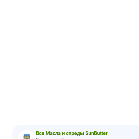
Все Масла и спреды SunButter