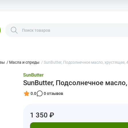
рвы
/
Масла и спреды
/
SunButter, Подсолнечное масло, хрустящее, 4
SunButter
SunButter, Подсолнечное масло, 
0.0
0 отзывов
1 350 ₽