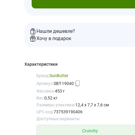
В кор
Нашли дешевле?
Хочу в подарок
Характеристики
Бренд:
SunButter
Артикул:
SBT-19040
Фасовка:
453 г
Вес:
0,52 кг
Размеры упаковки:
12,4 x 7,7 x 7,6 см
UPC код:
737539190406
Доступные варианты:
Crunchy