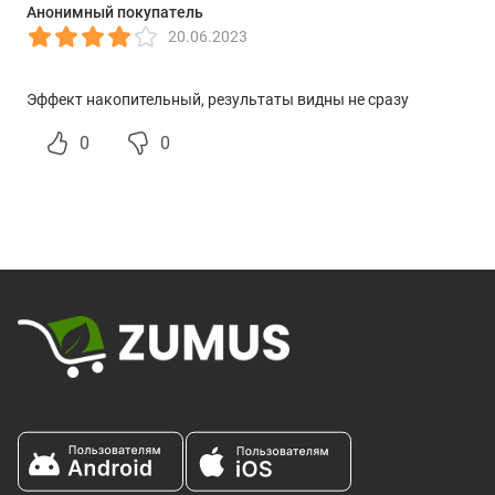
Анонимный покупатель
натрий.
15 мг
< 1%
20.06.2023
Гидролизованный
3 г
†
бычий коллаген
Эффект накопительный, результаты видны не сразу
† Суточная норма не определена.
0
0