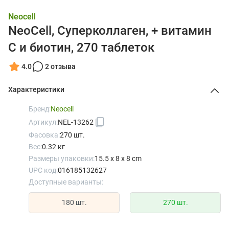
Neocell
NeoCell, Суперколлаген, + витамин
C и биотин, 270 таблеток
4.0
2 отзыва
Характеристики
Бренд:
Neocell
Артикул:
NEL-13262
Фасовка:
270 шт.
Вес:
0.32 кг
Размеры упаковки:
15.5 x 8 x 8 cm
UPC код:
016185132627
Доступные варианты:
180 шт.
270 шт.