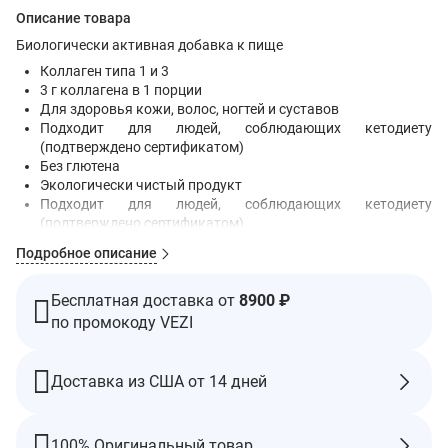
Описание товара
Биологически активная добавка к пище
Коллаген типа 1 и 3
3 г коллагена в 1 порции
Для здоровья кожи, волос, ногтей и суставов
Подходит для людей, соблюдающих кетодиету
(подтверждено сертификатом)
Без глютена
Экологически чистый продукт
Подходит для людей, соблюдающих кетодиету
(подтверждено сертификатом)
Отсутствие ГМО в составе подтверждено сертификатом
Подробное описание
Igen™ Non-GMO Tested
Продвигайте свою красоту
С ингредиентами из крупного рогатого скота
Бесплатная доставка от
8900 ₽
по промокоду VEZI
У красоты есть источник силы. Вы. С возрастом в нашем
организме истощается коллаген, что может привести ко
многим распространенным признакам старения. Но с нашим
Доставка из США от 14 дней
суперколлагеном, витамином C и биотином у вас есть сила,
чтобы дать отпор и раскрыть свою внутреннюю красоту. С 19
аминокислотами и незаменимым антиоксидантом витамином
100% Оригинальный товар
С вы можете питать кожу и волосы изнутри. Увеличьте