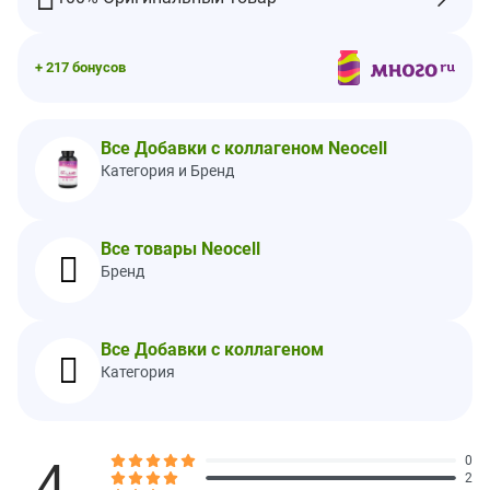
выработку внутреннего коллагена и поддержите здоровую
красоту с помощью нашего суперколлагена, витамина С и
биотина.
+ 217 бонусов
‡ Без красителя
Рекомендации по применению
Все Добавки с коллагеном Neocell
Всего три (3) таблетки в день.
Ингредиенты
Категория и Бренд
Стеарат магния.
Не содержит: Сои, молочных продуктов, искусственных
Все товары Neocell
ароматизаторов.
Бренд
Содержит сульфиты природного происхождения.
Этот продукт не содержит распространенных генетически
модифицированных генов и протеинов.
Все Добавки с коллагеном
Изготовлено в США из ингредиентов со всего мира.
Категория
Предупреждения
Хранить в сухом прохладном месте.
Хранить в недоступном для детей месте.
4
0
2
Как и в случае с любыми добавками, перед применением этого